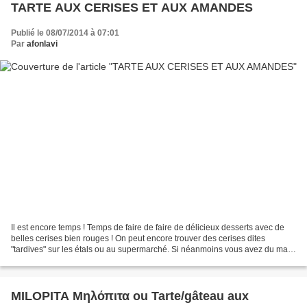
TARTE AUX CERISES ET AUX AMANDES
Publié le 08/07/2014 à 07:01
Par
afonlavi
Il est encore temps ! Temps de faire de faire de délicieux desserts avec de
belles cerises bien rouges ! On peut encore trouver des cerises dites
"tardives" sur les étals ou au supermarché. Si néanmoins vous avez du mal
à vous en procurer, penchez-vous...
MILOPITA Μηλόπιτα ou Tarte/gâteau aux