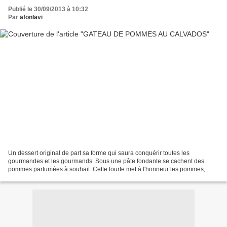
Publié le 30/09/2013 à 10:32
Par
afonlavi
Un dessert original de part sa forme qui saura conquérir toutes les
gourmandes et les gourmands. Sous une pâte fondante se cachent des
pommes parfumées à souhait. Cette tourte met à l'honneur les pommes,
stars de la saison. Qu'elles soient rouges, roses,...