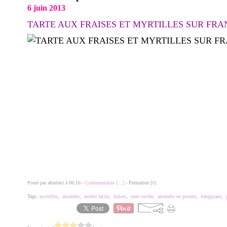
6 juin 2013
TARTE AUX FRAISES ET MYRTILLES SUR FRA
Posté par afonlavi à 06:16 -
Commentaires [
…
]
- Permalien [
#
]
Tags:
myrtilles
,
amandes
,
recette facile
,
fraises
,
tarte sucrée
,
amandes en poudre
,
frangipane
,