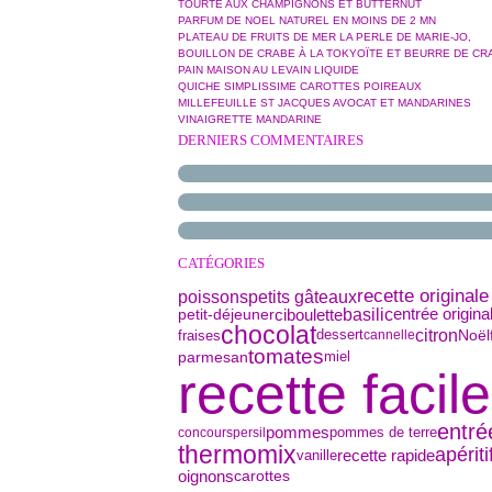
TOURTE AUX CHAMPIGNONS ET BUTTERNUT
PARFUM DE NOEL NATUREL EN MOINS DE 2 MN
PLATEAU DE FRUITS DE MER LA PERLE DE MARIE-JO,
BOUILLON DE CRABE À LA TOKYOÏTE ET BEURRE DE CR
PAIN MAISON AU LEVAIN LIQUIDE
QUICHE SIMPLISSIME CAROTTES POIREAUX
MILLEFEUILLE ST JACQUES AVOCAT ET MANDARINES
VINAIGRETTE MANDARINE
DERNIERS COMMENTAIRES
CATÉGORIES
recette originale
poissons
petits gâteaux
basilic
petit-déjeuner
ciboulette
entrée origina
chocolat
citron
dessert
Noël
fraises
cannelle
tomates
parmesan
miel
recette facile
entré
pommes
pommes de terre
concours
persil
thermomix
apériti
vanille
recette rapide
oignons
carottes