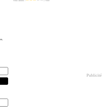
Vous aimez ?
1 vote
es,
Publicité