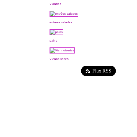
Viandes
entrées salades
pains
Viennoiseries
Flux RSS