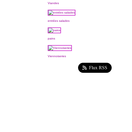
Viandes
entrées salades
pains
Viennoiseries
Flux RSS