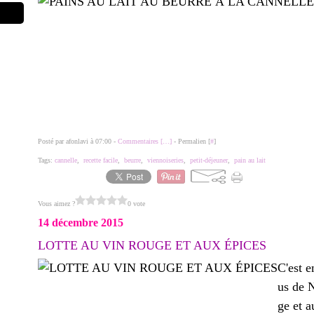
Posté par afonlavi à 07:00 -
Commentaires [
…
]
- Permalien [
#
]
Tags:
cannelle
,
recette facile
,
beurre
,
viennoiseries
,
petit-déjeuner
,
pain au lait
Vous aimez ?
0 vote
14 décembre 2015
LOTTE AU VIN ROUGE ET AUX ÉPICES
C'est e
us de N
ge et a