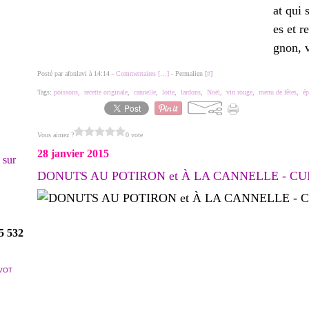
at qui 
es et r
gnon, v
Posté par afonlavi à 14:14 -
Commentaires [
…
]
- Permalien [
#
]
Tags:
poissons
,
recette originale
,
cannelle
,
lotte
,
lardons
,
Noël
,
vin rouge
,
menu de fêtes
,
ép
Vous aimez ?
0 vote
28 janvier 2015
! sur
DONUTS AU POTIRON et À LA CANNELLE - C
5 532
VOT