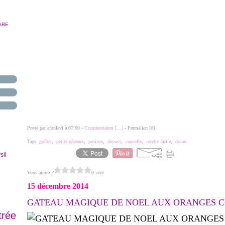
ABE
Posté par afonlavi à 07:00 -
Commentaires [
…
]
- Permalien [
#
]
Tags:
goûter
,
petits gâteaux
,
potiron
,
dessert
,
cannelle
,
recette facile
,
donut
sil
Vous aimez ?
0 vote
15 décembre 2014
GATEAU MAGIQUE DE NOEL AUX ORANGES C
trée