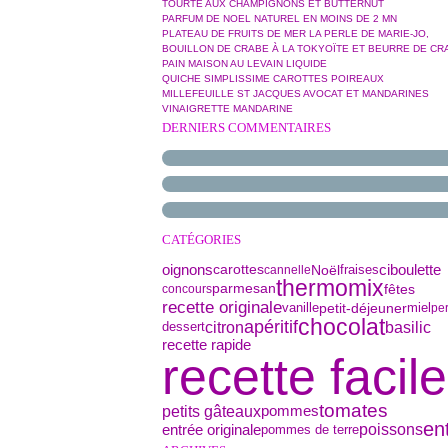
TOURTE AUX CHAMPIGNONS ET BUTTERNUT
PARFUM DE NOEL NATUREL EN MOINS DE 2 MN
PLATEAU DE FRUITS DE MER LA PERLE DE MARIE-JO,
BOUILLON DE CRABE À LA TOKYOÏTE ET BEURRE DE CR
PAIN MAISON AU LEVAIN LIQUIDE
QUICHE SIMPLISSIME CAROTTES POIREAUX
MILLEFEUILLE ST JACQUES AVOCAT ET MANDARINES
VINAIGRETTE MANDARINE
DERNIERS COMMENTAIRES
CATÉGORIES
oignons
ciboulette
Noël
carottes
fraises
cannelle
thermomix
parmesan
fêtes
concours
recette originale
petit-déjeuner
vanille
miel
per
chocolat
apéritif
basilic
citron
dessert
recette rapide
recette facile
tomates
petits gâteaux
pommes
en
poissons
entrée originale
pommes de terre