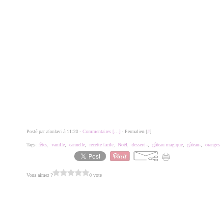
Posté par afonlavi à 11:20 -
Commentaires [
…
]
- Permalien [
#
]
Tags:
fêtes
,
vanille
,
cannelle
,
recette facile
,
Noël
,
dessert -
,
gâteau magique
,
gâteau-
,
oranges
Vous aimez ?
0 vote