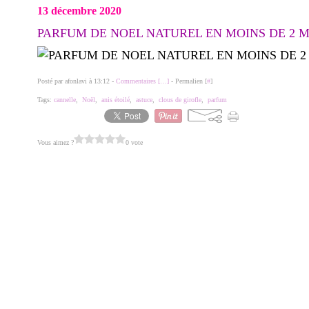
13 décembre 2020
PARFUM DE NOEL NATUREL EN MOINS DE 2 
Posté par afonlavi à 13:12 -
Commentaires [
…
]
- Permalien [
#
]
Tags:
cannelle
,
Noël
,
anis étoilé
,
astuce
,
clous de girofle
,
parfum
Vous aimez ?
0 vote