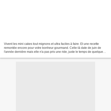
Vivent les mini cakes tout mignons et ultra faciles à faire. Et une recette
remontée encore pour votre bonheur gourmand. Celle-là date de juin de
l'année dernière mais elle n'a pas pris une ride, juste le temps de quelques
jours dans le Lot et quand je...