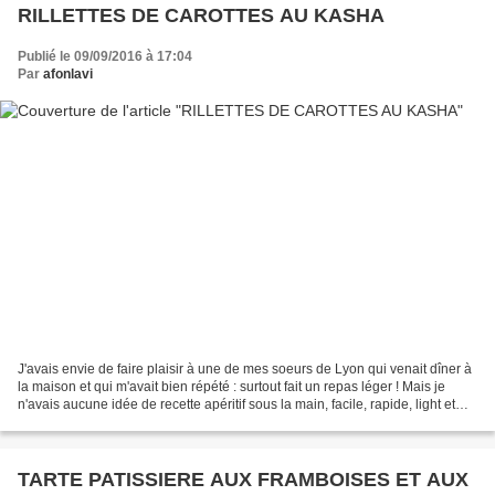
RILLETTES DE CAROTTES AU KASHA
Publié le 09/09/2016 à 17:04
Par
afonlavi
J'avais envie de faire plaisir à une de mes soeurs de Lyon qui venait dîner à
la maison et qui m'avait bien répété : surtout fait un repas léger ! Mais je
n'avais aucune idée de recette apéritif sous la main, facile, rapide, light et
que je n'avais pas...
TARTE PATISSIERE AUX FRAMBOISES ET AUX