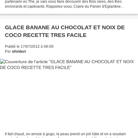
partenaire es Thé, je vais vous faire découvrir des thés rares, des thés
ennivrants et captivants. Rappelez-vous, Claire du Panier d'Eglantine
m'avait envoyé 23 sachets de thé Damman...
GLACE BANANE AU CHOCOLAT ET NOIX DE
COCO RECETTE TRES FACILE
Publié le 17/07/2012 à 08:00
Par
afonlavi
Il fait chaud, on arrose à gogo, la peau prend un joli hâle et on a soudain