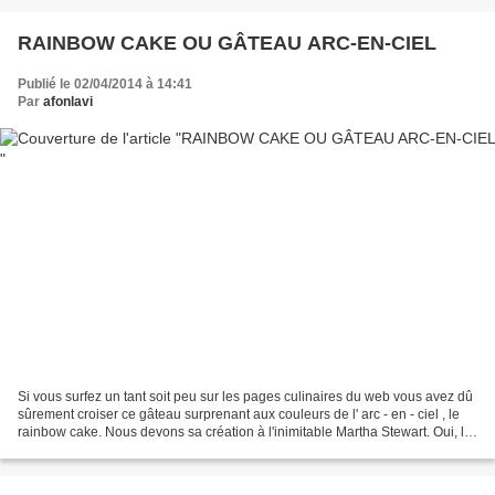
RAINBOW CAKE OU GÂTEAU ARC-EN-CIEL
Publié le 02/04/2014 à 14:41
Par
afonlavi
Si vous surfez un tant soit peu sur les pages culinaires du web vous avez dû
sûrement croiser ce gâteau surprenant aux couleurs de l' arc - en - ciel , le
rainbow cake. Nous devons sa création à l'inimitable Martha Stewart. Oui, le
rainbow cake nous vient...