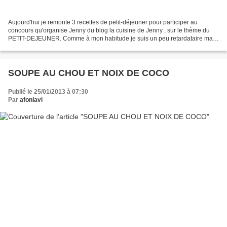
Aujourd'hui je remonte 3 recettes de petit-déjeuner pour participer au
concours qu'organise Jenny du blog la cuisine de Jenny , sur le thème du
PETIT-DEJEUNER. Comme à mon habitude je suis un peu retardataire mais
comme vous le savez, mieux vaut tard...
SOUPE AU CHOU ET NOIX DE COCO
Publié le 25/01/2013 à 07:30
Par
afonlavi