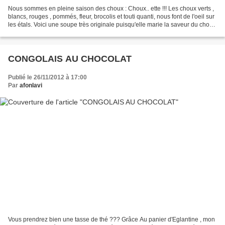
Nous sommes en pleine saison des choux : Choux.. ette !!! Les choux verts ,
blancs, rouges , pommés, fleur, brocolis et touti quanti, nous font de l'oeil sur
les étals. Voici une soupe très originale puisqu'elle marie la saveur du chou
vert à la noix...
CONGOLAIS AU CHOCOLAT
Publié le 26/11/2012 à 17:00
Par
afonlavi
Vous prendrez bien une tasse de thé ??? Grâce Au panier d'Eglantine , mon