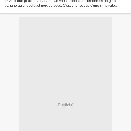
envie d'une glace à la banane. Je vous propose les bâtonnets de glace
banane au chocolat et noix de coco. C'est une recette d'une simplicité
enfantine et pourtant... tellement...
Publicité