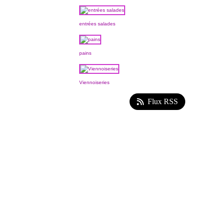
entrées salades
pains
Viennoiseries
Flux RSS