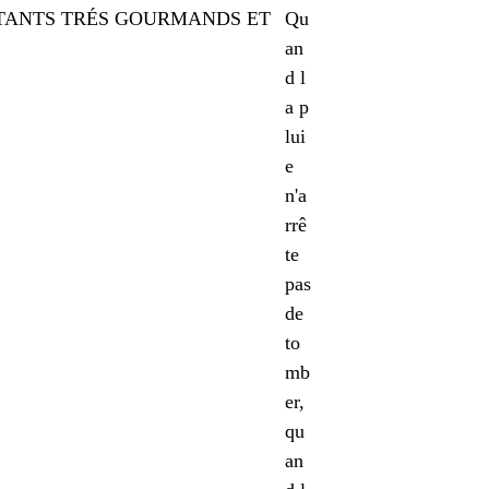
Qu
an
d l
a p
lui
e
n'a
rrê
te
pas
de
to
mb
er,
qu
an