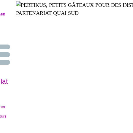
ABE
lat
uner
ours