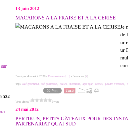
13 juin 2012
MACARONS A LA FRAISE ET A LA CERISE
Je 
de 
ur 
ur 
mul
com
! sur
Posté par afonlavi à 07:30 -
Commentaires [
…
]
- Permalien [
#
]
Tags:
café gourmand
,
thé gourmand
,
fraises
,
macarons
,
agar-agar
,
cerises
,
poudre d'amande
,
c
5 532
Vous aimez ?
0 vote
24 mai 2012
VOT
PERTIKUS, PETITS GÂTEAUX POUR DES INS
PARTENARIAT QUAI SUD