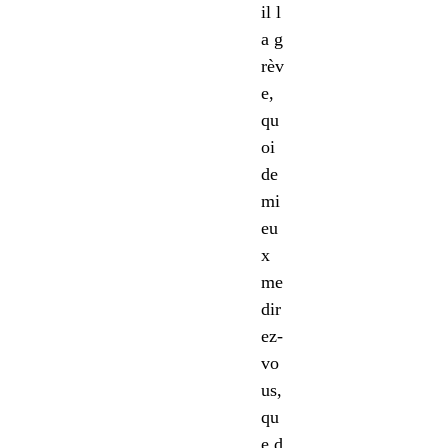
il l
a g
rèv
e,
qu
oi
de
mi
eu
x
me
dir
ez-
vo
us,
qu
e d