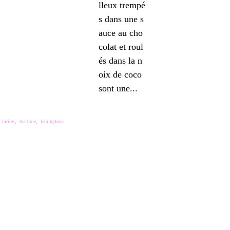
lleux trempé
s dans une s
auce au cho
colat et roul
és dans la n
oix de coco
sont une...
 faciles
,
tea time
,
lamingtons