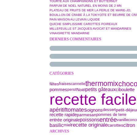
TOURTE AUX CHAMPIGNONS ET BUTTERNUT
PARFUM DE NOEL NATUREL EN MOINS DE 2 MN
PLATEAU DE FRUITS DE MER LA PERLE DE MARIE-JO,
BOUILLON DE CRABE À LA TOKYOÏTE ET BEURRE DE CR
PAIN MAISON AU LEVAIN LIQUIDE
QUICHE SIMPLISSIME CAROTTES POIREAUX
MILLEFEUILLE ST JACQUES AVOCAT ET MANDARINES
VINAIGRETTE MANDARINE
DERNIERS COMMENTAIRES
CATÉGORIES
thermomix
choco
fêtes
fraises
cannelle
petits gâteaux
ciboulette
pommes
Noël
persil
recette facile
tomates
apéritif
oignons
petit-déje
dessert
parmesan
recette rapide
pommes de terre
entrée
poissons
entrée originale
vanille
conc
recette originale
basilic
citron
miel
carottes
ARCHIVES