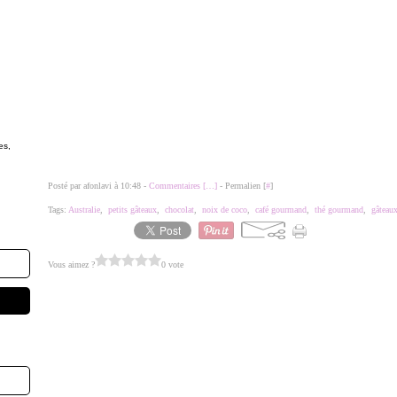
es,
Posté par afonlavi à 10:48 -
Commentaires [
…
]
- Permalien [
#
]
Tags:
Australie
,
petits gâteaux
,
chocolat
,
noix de coco
,
café gourmand
,
thé gourmand
,
gâteaux
Vous aimez ?
0 vote