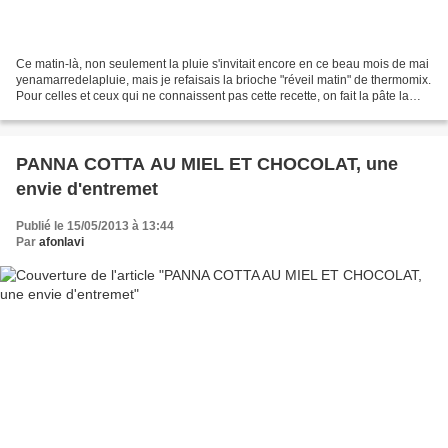
Ce matin-là, non seulement la pluie s'invitait encore en ce beau mois de mai
yenamarredelapluie, mais je refaisais la brioche "réveil matin" de thermomix.
Pour celles et ceux qui ne connaissent pas cette recette, on fait la pâte la
veille, on la dispose...
PANNA COTTA AU MIEL ET CHOCOLAT, une
envie d'entremet
Publié le 15/05/2013 à 13:44
Par
afonlavi