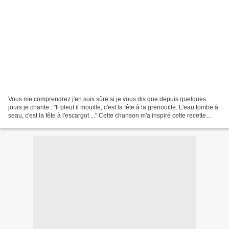
Vous me comprendrez j'en suis sûre si je vous dis que depuis quelques
jours je chante : "Il pleut il mouille, c'est la fête à la grenouille. L'eau tombe à
seau, c'est la fête à l'escargot ..." Cette chanson m'a inspiré cette recette
d'escargots briochés...