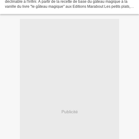
déclinable à l'infini. À partir de la recette de base du gâteau magique à la
vanille du livre "le gâteau magique" aux Editions Marabout Les petits plats,
voici la version festive du...
Publicité