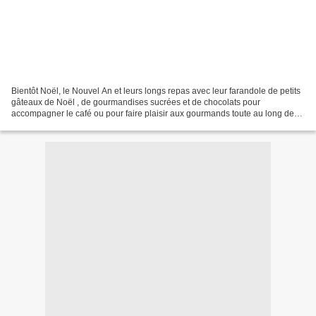
Bientôt Noël, le Nouvel An et leurs longs repas avec leur farandole de petits
gâteaux de Noël , de gourmandises sucrées et de chocolats pour
accompagner le café ou pour faire plaisir aux gourmands toute au long de
l'après-midi. Vous pourrez réaliser très...