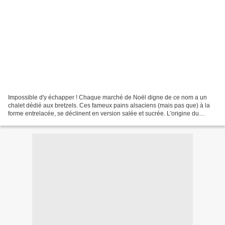
Impossible d'y échapper ! Chaque marché de Noël digne de ce nom a un
chalet dédié aux bretzels. Ces fameux pains alsaciens (mais pas que) à la
forme entrelacée, se déclinent en version salée et sucrée. L'origine du
bretzel remonte au Moyen-Âge et sa signification...