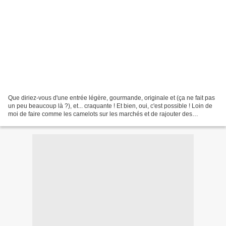
Que diriez-vous d'une entrée légère, gourmande, originale et (ça ne fait pas
un peu beaucoup là ?), et... craquante ! Et bien, oui, c'est possible ! Loin de
moi de faire comme les camelots sur les marchés et de rajouter des
superlatifs pour vous appater....