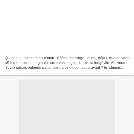
Quoi de plus naturel pour mon 102ème message - et oui, déjà !- que de vous
offrir cette recette originale aux baies de goji, fruit de la longévité. Ah, vous
n'avez jamais entendu parler des baies de goji auparavant ? En chinois
ancien "goji" signifie...