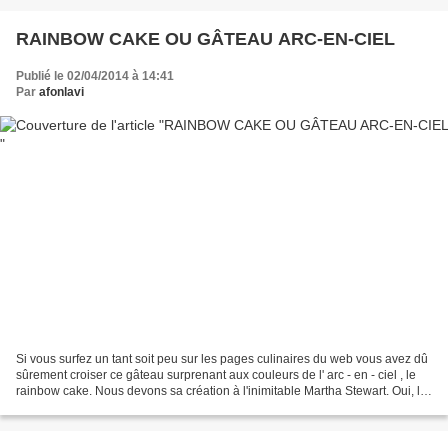
RAINBOW CAKE OU GÂTEAU ARC-EN-CIEL
Publié le 02/04/2014 à 14:41
Par
afonlavi
Si vous surfez un tant soit peu sur les pages culinaires du web vous avez dû
sûrement croiser ce gâteau surprenant aux couleurs de l' arc - en - ciel , le
rainbow cake. Nous devons sa création à l'inimitable Martha Stewart. Oui, le
rainbow cake nous vient...