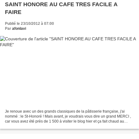
SAINT HONORE AU CAFE TRES FACILE A
FAIRE
Publié le 23/10/2012 à 07:00
Par
afonlavi
Je renoue avec un des grands classiques de la pâtisserie française, j'ai
nommé : le St-Honoré ! Mais avant, je voudrais vous dire un grand MERCI ,
car vous avez été près de 1 500 à visiter le blog hier et ça fait chaud au
coeur. La recette la plus visitée...