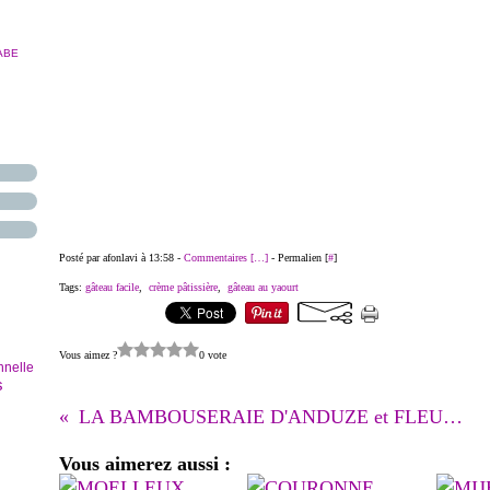
ABE
Posté par afonlavi à 13:58 -
Commentaires [
…
]
- Permalien [
#
]
Tags:
gâteau facile
,
crème pâtissière
,
gâteau au yaourt
Vous aimez ?
0 vote
nnelle
s
LA BAMBOUSERAIE D'ANDUZE et FLEUR DE THE DE MON PARTENAIRE EDELICES
Vous aimerez aussi :