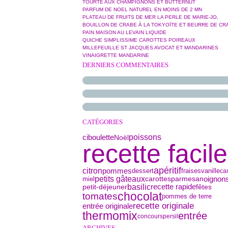
TOURTE AUX CHAMPIGNONS ET BUTTERNUT
PARFUM DE NOEL NATUREL EN MOINS DE 2 MN
PLATEAU DE FRUITS DE MER LA PERLE DE MARIE-JO,
BOUILLON DE CRABE À LA TOKYOÏTE ET BEURRE DE CR
PAIN MAISON AU LEVAIN LIQUIDE
QUICHE SIMPLISSIME CAROTTES POIREAUX
MILLEFEUILLE ST JACQUES AVOCAT ET MANDARINES
VINAIGRETTE MANDARINE
DERNIERS COMMENTAIRES
CATÉGORIES
ciboulette
poissons
Noël
recette facile
apéritif
citron
pommes
dessert
vanille
fraises
ca
petits gâteaux
parmesan
oignon
miel
carottes
basilic
petit-déjeuner
recette rapide
fêtes
chocolat
tomates
pommes de terre
recette originale
entrée originale
thermomix
entrée
concours
persil
ARCHIVES