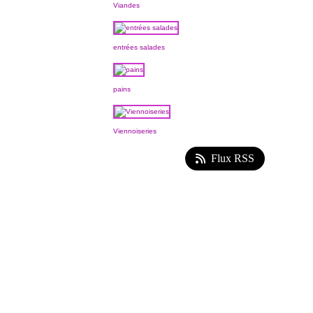
Viandes
entrées salades
pains
Viennoiseries
Flux RSS