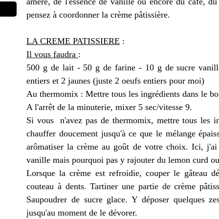
amère, de l'essence de vanille ou encore du café, du z
pensez à coordonner la crème pâtissière.
LA CREME PATISSIERE
:
Il vous faudra
:
500 g de lait - 50 g de farine - 10 g de sucre vanil
entiers et 2 jaunes (juste 2 oeufs entiers pour moi)
Au thermomix : Mettre tous les ingrédients dans le bol
A l'arrêt de la minuterie, mixer 5 sec/vitesse 9.
Si vous n'avez pas de thermomix, mettre tous les ing
chauffer doucement jusqu'à ce que le mélange épaissi
arômatiser la crème au goût de votre choix. Ici, j'ai
vanille mais pourquoi pas y rajouter du lemon curd ou
Lorsque la crème est refroidie, couper le gâteau dé
couteau à dents. Tartiner une partie de crème pâtiss
Saupoudrer de sucre glace. Y déposer quelques zest
jusqu'au moment de le dévorer.