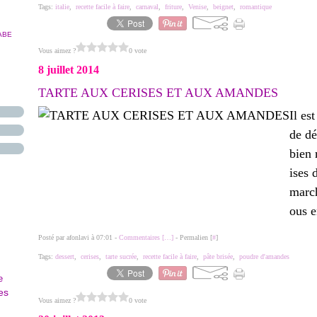
Tags:
italie
,
recette facile à faire
,
carnaval
,
friture
,
Venise
,
beignet
,
romantique
ABE
Vous aimez ?
0 vote
8 juillet 2014
TARTE AUX CERISES ET AUX AMANDES
Il es
de dé
bien 
ises 
marc
ous e
Posté par afonlavi à 07:01 -
Commentaires [
…
]
- Permalien [
#
]
Tags:
dessert
,
cerises
,
tarte sucrée
,
recette facile à faire
,
pâte brisée
,
poudre d'amandes
e
es
Vous aimez ?
0 vote