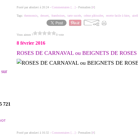
Posté par afonlavi à 20:24 -
Commentaires [
…
]
- Permalien [
#
]
Tags:
thermomix
,
dessert
,
framboises
,
tarte sucrée
,
crème pâtissière
,
recette facile à faire
,
airel
Vous aimez ?
0 vote
8 février 2016
ROSES DE CARNAVAL ou BEIGNETS DE ROSES
! sur
5 721
VOT
Posté par afonlavi à 16:32 -
Commentaires [
…
]
- Permalien [
#
]