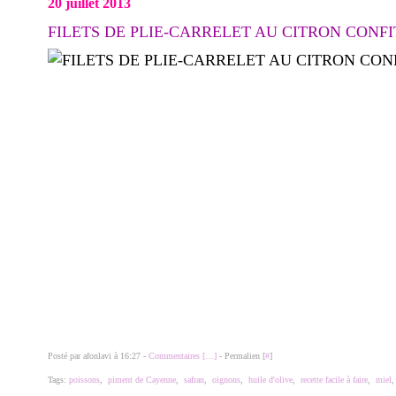
20 juillet 2013
FILETS DE PLIE-CARRELET AU CITRON CONFI
Posté par afonlavi à 16:27 -
Commentaires [
…
]
- Permalien [
#
]
Tags:
poissons
,
piment de Cayenne
,
safran
,
oignons
,
huile d'olive
,
recette facile à faire
,
miel