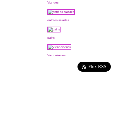
Viandes
entrées salades
pains
Viennoiseries
Flux RSS