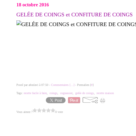
18 octobre 2016
GELÉE DE COINGS et CONFITURE DE COINGS
Posté par afonlavi à 07:50 -
Commentaires [
…
]
- Permalien [
#
]
Tags:
recette facile à faire
,
coings
,
cognassier
,
gelée de coings
,
recette maison
Vous aimez ?
0 vote