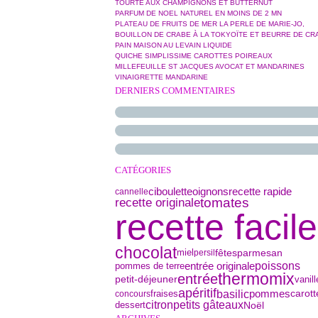
TOURTE AUX CHAMPIGNONS ET BUTTERNUT
PARFUM DE NOEL NATUREL EN MOINS DE 2 MN
PLATEAU DE FRUITS DE MER LA PERLE DE MARIE-JO,
BOUILLON DE CRABE À LA TOKYOÏTE ET BEURRE DE CR
PAIN MAISON AU LEVAIN LIQUIDE
QUICHE SIMPLISSIME CAROTTES POIREAUX
MILLEFEUILLE ST JACQUES AVOCAT ET MANDARINES
VINAIGRETTE MANDARINE
DERNIERS COMMENTAIRES
CATÉGORIES
ciboulette
oignons
recette rapide
cannelle
tomates
recette originale
recette facile
chocolat
parmesan
miel
fêtes
persil
poissons
pommes de terre
entrée originale
thermomix
entrée
petit-déjeuner
vanill
apéritif
basilic
pommes
fraises
carott
concours
citron
petits gâteaux
dessert
Noël