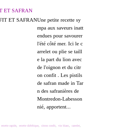
T ET SAFRAN
Une petite recette sy
mpa aux saveurs inatt
endues pour savourer
l'été côté mer. Ici le c
arrelet ou plie se taill
e la part du lion avec
de l'oignon et du citr
on confit . Les pistils
de safran made in Tar
n des safranières de
Montredon-Labesson
nié, apportent...
,
recette rapide
,
recette diététique
,
citron confit
,
vin blanc
,
carrelet
,