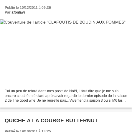
Publié le 10/12/2011 à 09:36
Par
afonlavi
J'ai un peu de retard dans mes posts de Noël, il faut dire que je me suis
encore couchée très tard après avoir regardé le dernier épisode de la saison
2 de The good wife. Je ne regrette pas... Vivement la saison 3 ou si M6 tarde
trop, le téléchargement...
QUICHE A LA COURGE BUTTERNUT
Publié le 19/10/2011 à 13:25