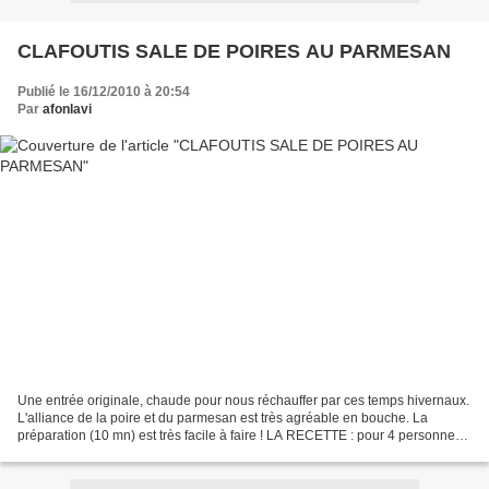
CLAFOUTIS SALE DE POIRES AU PARMESAN
Publié le 16/12/2010 à 20:54
Par
afonlavi
Une entrée originale, chaude pour nous réchauffer par ces temps hivernaux.
L'alliance de la poire et du parmesan est très agréable en bouche. La
préparation (10 mn) est très facile à faire ! LA RECETTE : pour 4 personnes
Ingrédients : 2 poires - 3 oeufs...