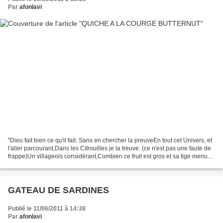
Par
afonlavi
"Dieu fait bien ce qu'il fait. Sans en chercher la preuveEn tout cet Univers, et
l'aller parcourant,Dans les Citrouilles je la treuve. (ce n'est pas une faute de
frappe)Un villageois considérant,Combien ce fruit est gros et sa tige menue
:A quoi songeait,...
GATEAU DE SARDINES
Publié le 11/06/2011 à 14:38
Par
afonlavi