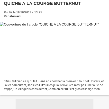
QUICHE A LA COURGE BUTTERNUT
Publié le 19/10/2011 à 13:25
Par
afonlavi
"Dieu fait bien ce qu'il fait. Sans en chercher la preuveEn tout cet Univers, et
l'aller parcourant,Dans les Citrouilles je la treuve. (ce n'est pas une faute de
frappe)Un villageois considérant,Combien ce fruit est gros et sa tige menue
:A quoi songeait,...