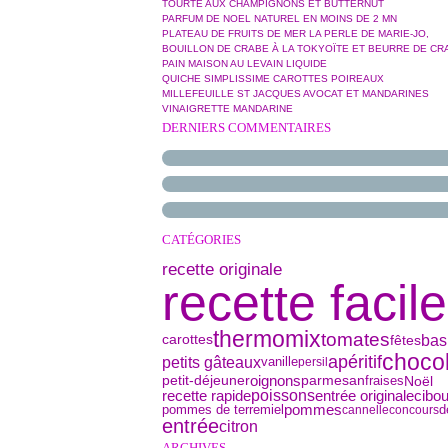
TOURTE AUX CHAMPIGNONS ET BUTTERNUT
PARFUM DE NOEL NATUREL EN MOINS DE 2 MN
PLATEAU DE FRUITS DE MER LA PERLE DE MARIE-JO,
BOUILLON DE CRABE À LA TOKYOÏTE ET BEURRE DE CR
PAIN MAISON AU LEVAIN LIQUIDE
QUICHE SIMPLISSIME CAROTTES POIREAUX
MILLEFEUILLE ST JACQUES AVOCAT ET MANDARINES
VINAIGRETTE MANDARINE
DERNIERS COMMENTAIRES
CATÉGORIES
recette originale
recette facile
thermomix
tomates
basi
fêtes
carottes
chocol
apéritif
petits gâteaux
vanille
persil
petit-déjeuner
oignons
parmesan
Noël
fraises
poissons
cibou
recette rapide
entrée originale
pommes de terre
miel
pommes
d
cannelle
concours
entrée
citron
ARCHIVES