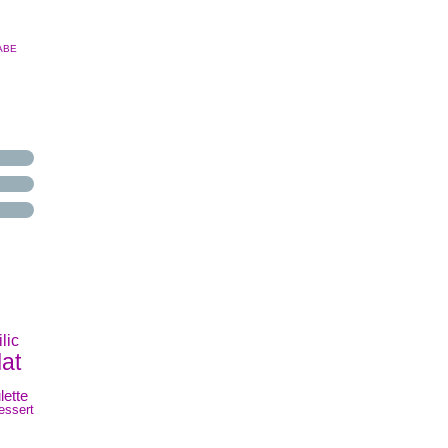
ABE
lic
at
lette
essert