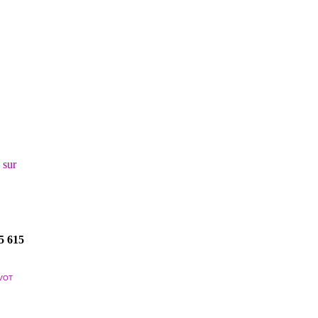
! sur
5 615
VOT