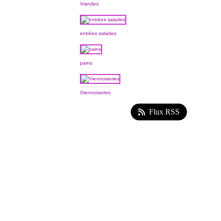
Viandes
entrées salades
pains
Viennoiseries
Flux RSS