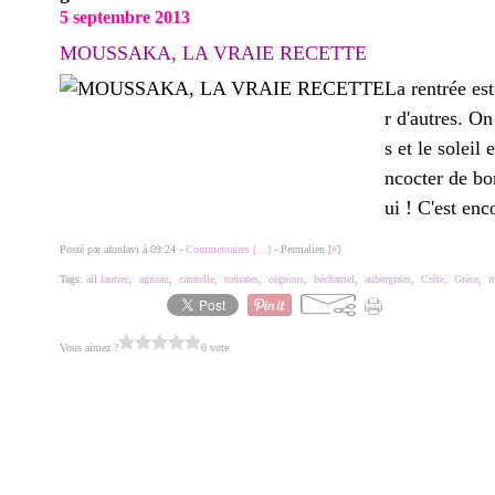
5 septembre 2013
MOUSSAKA, LA VRAIE RECETTE
La rentrée est
r d'autres. On
s et le solei
ncocter de bo
ui ! C'est enco
Posté par afonlavi à 09:24 -
Commentaires [
…
]
- Permalien [
#
]
Tags:
ail lautrec
,
agneau
,
cannelle
,
tomates
,
oignons
,
béchamel
,
aubergines
,
Crête
,
Grèce
,
m
Vous aimez ?
0 vote