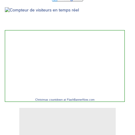
Christmas countdown at FlashBannerNow.com