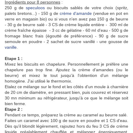
Ingrédients pour 8 personnes
:
250 g de
speculoos
ou biscuits sablés de votre choix (spritz,
palets bretons...) - 150 g de
crème d'amande
(vendue en pot en
verre en magasin bio) ou si vous n'en avez pas 150 g de beurre
- 30 g de beurre salé - 3 CS de crème liquide entière - 300 ml de
crème fraîche épaisse - 3 cc de gélatine - 60 ml d'eau - 500 g de
fromage blanc frais (égoutté de préférence) - 90 g de sucre
semoule en poudre - 2 sachet de sucre vanillé - une gousse de
vanille
.
Etape 1 :
Mixez les biscuits en chapelure. Personnellement je préfère une
chapelure pas trop fine. Ajoutez la crème d'amandes (ou le
beurre) et mixez le tout jusqu'à l'obtention d'un mélange
homogène. J'ai utilisé le thermomix.
Etalez ce mélange sur le fond et les côtés d'un moule à charnière
de 20 cm de diamètre, en pressant bien, puis couvrez et réservez
30 mn minimum au réfrigérateur, jusqu'à ce que le mélange soit
bien ferme.
Etape 2 :
Pendant ce temps, préparez la crème au caramel au beurre salé.
Faites un caramel avec 100 g de sucre en poudre et 1 CS d'eau.
Dès qu'il blondit légèrement, rajoutez hors du feu 3 CS de crème
liquide préalablement chauffée et mélangez énergiquement.