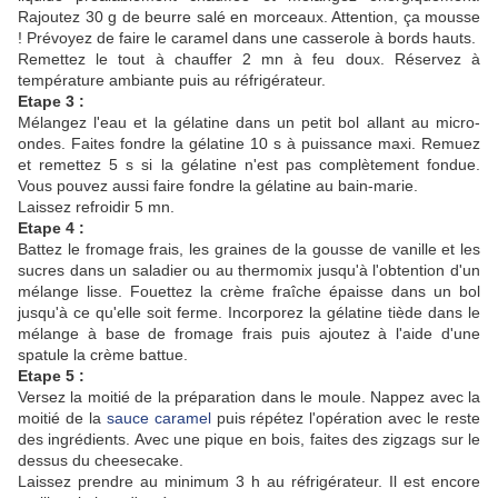
Rajoutez 30 g de beurre salé en morceaux. Attention, ça mousse
! Prévoyez de faire le caramel dans une casserole à bords hauts.
Remettez le tout à chauffer 2 mn à feu doux. Réservez à
température ambiante puis au réfrigérateur.
Etape 3 :
Mélangez l'eau et la gélatine dans un petit bol allant au micro-
ondes. Faites fondre la gélatine 10 s à puissance maxi. Remuez
et remettez 5 s si la gélatine n'est pas complètement fondue.
Vous pouvez aussi faire fondre la gélatine au bain-marie.
Laissez refroidir 5 mn.
Etape 4 :
Battez le fromage frais, les graines de la gousse de vanille et les
sucres dans un saladier ou au thermomix jusqu'à l'obtention d'un
mélange lisse. Fouettez la crème fraîche épaisse dans un bol
jusqu'à ce qu'elle soit ferme. Incorporez la gélatine tiède dans le
mélange à base de fromage frais puis ajoutez à l'aide d'une
spatule la crème battue.
Etape 5 :
Versez la moitié de la préparation dans le moule. Nappez avec la
moitié de la
sauce caramel
puis répétez l'opération avec le reste
des ingrédients. Avec une pique en bois, faites des zigzags sur le
dessus du cheesecake.
Laissez prendre au minimum 3 h au réfrigérateur. Il est encore