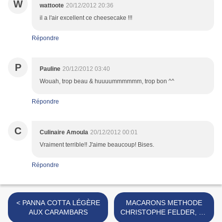
W
wattoote
20/12/2012 20:36
il a l'air excellent ce cheesecake !!!
Répondre
P
Pauline
20/12/2012 03:40
Wouah, trop beau & huuuummmmmm, trop bon ^^
Répondre
C
Culinaire Amoula
20/12/2012 00:01
Vraiment terrible!! J'aime beaucoup! Bises.
Répondre
< PANNA COTTA LÉGÈRE
MACARONS METHODE
AUX CARAMBARS
CHRISTOPHE FELDER, AU
FOIE GRAS ET CONFIT DE