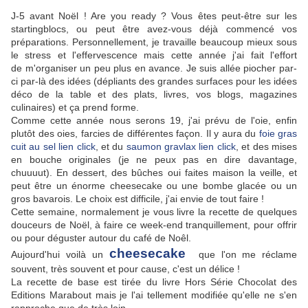
J-5 avant Noël ! Are you ready ? Vous êtes peut-être sur les
startingblocs, ou peut être avez-vous déjà commencé vos
préparations. Personnellement, je travaille beaucoup mieux sous
le stress et l'effervescence mais cette année j'ai fait l'effort
de m'organiser un peu plus en avance. Je suis allée piocher par-
ci par-là des idées (dépliants des grandes surfaces pour les idées
déco de la table et des plats, livres, vos blogs, magazines
culinaires) et ça prend forme.
Comme cette année nous serons 19, j'ai prévu de l'oie, enfin
plutôt des oies, farcies de différentes façon. Il y aura du
foie gras
cuit au sel lien click
, et du
saumon gravlax lien click
, et des mises
en bouche originales (je ne peux pas en dire davantage,
chuuuut). En dessert, des bûches oui faites maison la veille, et
peut être un énorme cheesecake ou une bombe glacée ou un
gros bavarois. Le choix est difficile, j'ai envie de tout faire !
Cette semaine, normalement je vous livre la recette de quelques
douceurs de Noël, à faire ce week-end tranquillement, pour offrir
ou pour déguster autour du café de Noêl.
cheesecake
Aujourd'hui voilà un
que l'on me réclame
souvent, très souvent et pour cause, c'est un délice !
La recette de base est tirée du livre Hors Série Chocolat des
Editions Marabout mais je l'ai tellement modifiée qu'elle ne s'en