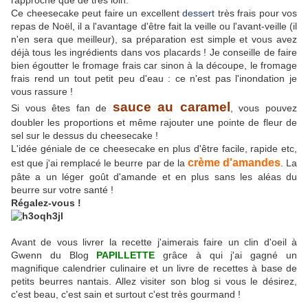
rapproche que de très loin.
Ce cheesecake peut faire un excellent
dessert
très frais pour vos
repas de Noël, il a l'avantage d'être fait la veille ou l'avant-veille (il
n'en sera que meilleur), sa préparation est simple et vous avez
déjà tous les ingrédients dans vos placards ! Je conseille de faire
bien égoutter le fromage frais car sinon à la découpe, le fromage
frais rend un tout petit peu d'eau : ce n'est pas l'inondation je
vous rassure !
sauce au caramel
Si vous êtes fan de
, vous pouvez
doubler les proportions et même rajouter une pointe de fleur de
sel sur le dessus du cheesecake !
L'idée géniale de ce cheesecake en plus d'être facile, rapide etc,
crème d'amandes
est que j'ai remplacé le beurre par de la
. La
pâte a un léger goût d'amande et en plus sans les aléas du
beurre sur votre santé !
Régalez-vous !
Avant de vous livrer la recette j'aimerais faire un clin d'oeil à
Gwenn du Blog
PAPILLETTE
grâce à qui j'ai gagné un
magnifique calendrier culinaire et un livre de recettes à base de
petits beurres nantais. Allez visiter son blog si vous le désirez,
c'est beau, c'est sain et surtout c'est très gourmand !