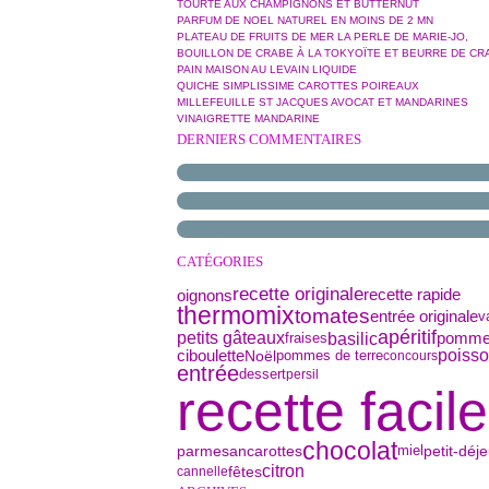
TOURTE AUX CHAMPIGNONS ET BUTTERNUT
PARFUM DE NOEL NATUREL EN MOINS DE 2 MN
PLATEAU DE FRUITS DE MER LA PERLE DE MARIE-JO,
BOUILLON DE CRABE À LA TOKYOÏTE ET BEURRE DE CR
PAIN MAISON AU LEVAIN LIQUIDE
QUICHE SIMPLISSIME CAROTTES POIREAUX
MILLEFEUILLE ST JACQUES AVOCAT ET MANDARINES
VINAIGRETTE MANDARINE
DERNIERS COMMENTAIRES
CATÉGORIES
recette originale
oignons
recette rapide
thermomix
tomates
entrée originale
v
apéritif
basilic
petits gâteaux
pomm
fraises
ciboulette
poiss
Noël
pommes de terre
concours
entrée
dessert
persil
recette facile
chocolat
parmesan
petit-déj
miel
carottes
citron
fêtes
cannelle