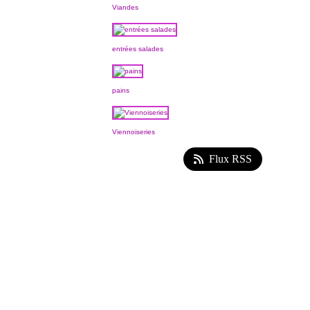
Viandes
entrées salades
pains
Viennoiseries
Flux RSS