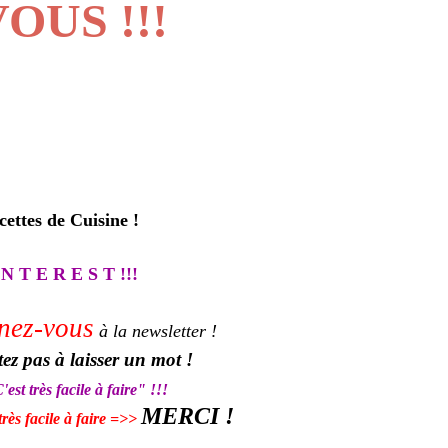
OUS !!!
ttes de Cuisine
!
 N T E R E S T !!!
nez-vous
à la newsletter !
tez pas à laisser un mot !
est très facile à faire" !!!
MERCI !
très facile à faire =>>