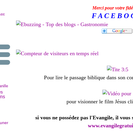
Merci pour votre fidél
F A C E B O 
ABE
Pour lire le passage biblique dans son con
anille
es
ons
pour visionner le film Jésus cl
si vous ne possédez pas l'Evangile, il vous
euner
www.evangilegratu