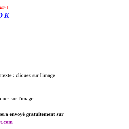
ité !
O K
texte : cliquez sur l'image
iquer sur l'image
 sera envoyé gratuitement sur
it.com