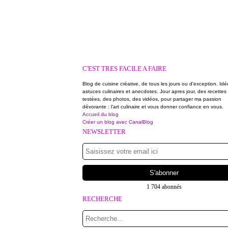
C'EST TRES FACILE A FAIRE
Blog de cuisine créative, de tous les jours ou d'exception. Idé
astuces culinaires et anecdotes. Jour apres jour, des recettes
testées, des photos, des vidéos, pour partager ma passion
dévorante : l'art culinaire et vous donner confiance en vous.
Accueil du blog
Créer un blog avec CanalBlog
NEWSLETTER
1 704 abonnés
RECHERCHE