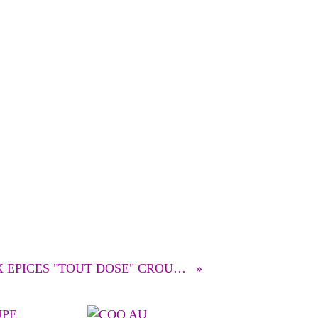
GIGOT D'AGNEAU AUX EPICES "TOUT DOSE" CROUTE AU YAOURT ET PISTACHES