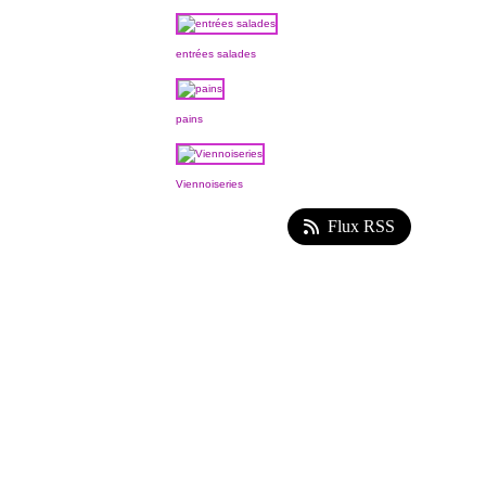
entrées salades
pains
Viennoiseries
Flux RSS