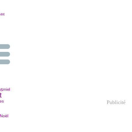
ABE
ns
miel
t
tes
Publicité
Noël