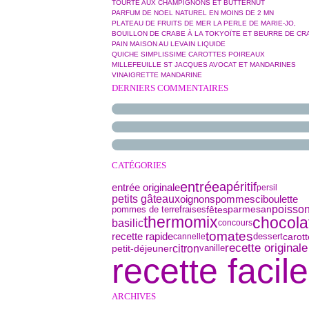
TOURTE AUX CHAMPIGNONS ET BUTTERNUT
PARFUM DE NOEL NATUREL EN MOINS DE 2 MN
PLATEAU DE FRUITS DE MER LA PERLE DE MARIE-JO,
BOUILLON DE CRABE À LA TOKYOÏTE ET BEURRE DE CR
PAIN MAISON AU LEVAIN LIQUIDE
QUICHE SIMPLISSIME CAROTTES POIREAUX
MILLEFEUILLE ST JACQUES AVOCAT ET MANDARINES
VINAIGRETTE MANDARINE
DERNIERS COMMENTAIRES
CATÉGORIES
entrée
apéritif
entrée originale
persil
petits gâteaux
oignons
ciboulette
pommes
parmesan
poisso
pommes de terre
fêtes
fraises
thermomix
chocola
basilic
concours
tomates
recette rapide
dessert
carot
cannelle
recette originale
petit-déjeuner
citron
vanille
recette facile
ARCHIVES