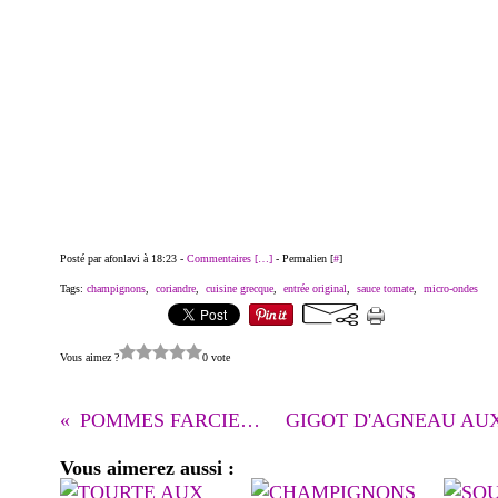
Posté par afonlavi à 18:23 -
Commentaires [
…
]
- Permalien [
#
]
Tags:
champignons
,
coriandre
,
cuisine grecque
,
entrée original
,
sauce tomate
,
micro-ondes
Vous aimez ?
0 vote
POMMES FARCIES AU POULET
Vous aimerez aussi :