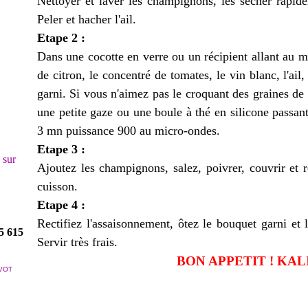
Nettoyer et laver les champignons, les sécher rapide
Peler et hacher l'ail.
Etape 2 :
Dans une cocotte en verre ou un récipient allant au mic
de citron, le concentré de tomates, le vin blanc, l'ail
garni. Si vous n'aimez pas le croquant des graines de
une petite gaze ou une boule à thé en silicone passan
3 mn puissance 900 au micro-ondes.
Etape 3 :
! sur
Ajoutez les champignons, salez, poivrer, couvrir et
cuisson.
Etape 4 :
Rectifiez l'assaisonnement, ôtez le bouquet garni et l
5 615
Servir très frais.
BON APPETIT ! KALI
VOT