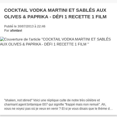
COCKTAIL VODKA MARTINI ET SABLÉS AUX
OLIVES & PAPRIKA - DÉFI 1 RECETTE 1 FILM
Publié le 30/07/2013 à 22:46
Par
afonlavi
"shaken, not stirred" Voici une réplique culte de notre très célébre et
charmant agent britanique 007 qui signifie "frappé mais non remué". Ah,
vous ne voyez pas où je veux en venir ? Et si je vous disais que le thème du
défi du site Recettes de. est...