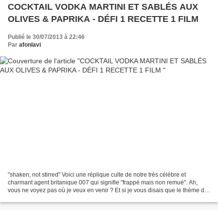
COCKTAIL VODKA MARTINI ET SABLÉS AUX
OLIVES & PAPRIKA - DÉFI 1 RECETTE 1 FILM
Publié le 30/07/2013 à 22:46
Par
afonlavi
"shaken, not stirred" Voici une réplique culte de notre très célébre et
charmant agent britanique 007 qui signifie "frappé mais non remué". Ah,
vous ne voyez pas où je veux en venir ? Et si je vous disais que le thème du
défi du site Recettes de. est...