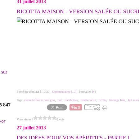
31 juillet 2013
RICOTTA MAISON - VERSION SALÉE OU SUCR
! sur
Posté par afonlavi à 10:30 -
Commentaires [
…
]
- Permalien [
#
]
Tags:
crème brûlée au foie gras
,
lait
,
framboises
,
recette facile
,
ricotta
,
fromage frais
,
fait mai
5 847
Vous aimez ?
0 vote
VOT
27 juillet 2013
DES IDÉES POUR VOS APÉRITIFS - PARTIE I