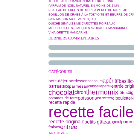
TOURTE AUX CHAMPIGNONS ET BUTTERNUT
PARFUM DE NOEL NATUREL EN MOINS DE 2 MN
PLATEAU DE FRUITS DE MER LA PERLE DE MARIE-JO,
BOUILLON DE CRABE À LA TOKYOÏTE ET BEURRE DE CR
PAIN MAISON AU LEVAIN LIQUIDE
QUICHE SIMPLISSIME CAROTTES POIREAUX
MILLEFEUILLE ST JACQUES AVOCAT ET MANDARINES
VINAIGRETTE MANDARINE
DERNIERS COMMENTAIRES
CATÉGORIES
apéritif
basilic
petit-déjeuner
dessert
concours
tomates
parmesan
entrée origi
cannelle
persil
thermomix
chocolat
citron
oi
fêtes
poissons
ciboulette
pommes de terre
N
carottes
recette rapide
recette facile
recette originale
petits gâteaux
miel
pomm
entrée
fraises
ARCHIVES