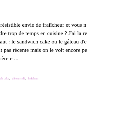
résistible envie de fraiîcheur et vous n
re trop de temps en cuisine ? J'ai la re
faut : le sandwich cake ou le gâteau d'e
st pas récente mais on le voit encore pe
ère et...
ch cake
,
gâteau salé
,
fraicheur