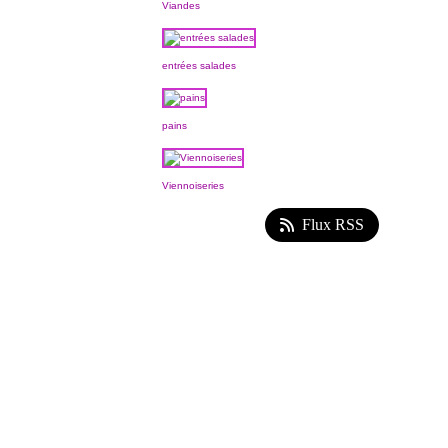
Viandes
entrées salades
pains
Viennoiseries
Flux RSS