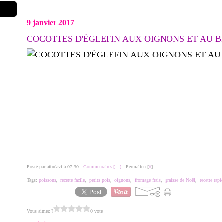
9 janvier 2017
COCOTTES D'ÉGLEFIN AUX OIGNONS ET AU B
Posté par afonlavi à 07:30 -
Commentaires [
…
]
- Permalien [
#
]
Tags:
poissons
,
recette facile
,
petits pois
,
oignons
,
fromage frais
,
graisse de Noël
,
recette rapi
Vous aimez ?
0 vote