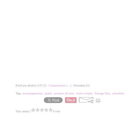
Posté par afonlavi à 07:52 -
Commentaires [
…
]
- Permalien [
#
]
Tags:
accompagnement
,
gratin
,
pommes de terre
,
recette simple
,
fromage frais
,
mimolette
Vous aimez ?
0 vote