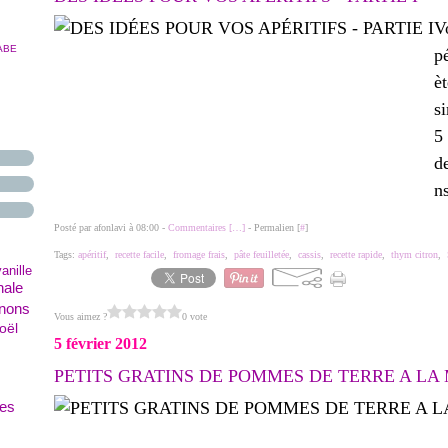
V
ABE
p
èt
s
5
de
ns
Posté par afonlavi à 08:00 -
Commentaires [
…
]
- Permalien [
#
]
Tags:
apéritif
,
recette facile
,
fromage frais
,
pâte feuilletée
,
cassis
,
recette rapide
,
thym citron
,
vanille
nale
gnons
Vous aimez ?
0 vote
oël
5 février 2012
PETITS GRATINS DE POMMES DE TERRE A LA
es