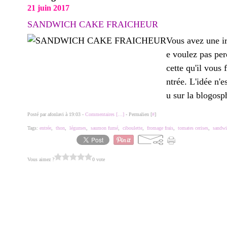
21 juin 2017
SANDWICH CAKE FRAICHEUR
Vous avez une ir
e voulez pas perd
cette qu'il vous 
ntrée. L'idée n'e
u sur la blogosph
Posté par afonlavi à 19:03 -
Commentaires [
…
]
- Permalien [
#
]
Tags:
entrée
,
thon
,
légumes
,
saumon fumé
,
ciboulette
,
fromage frais
,
tomates cerises
,
sandwi
Vous aimez ?
0 vote