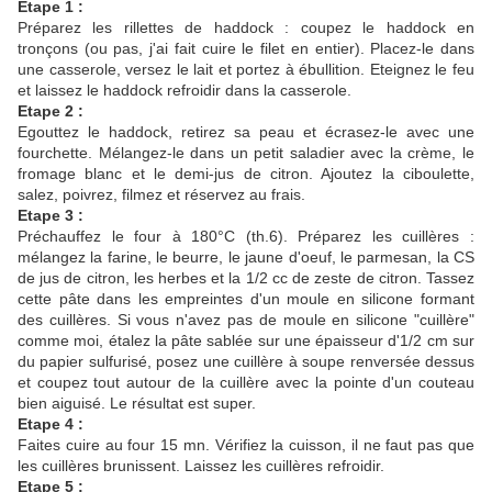
Etape 1 :
Préparez les rillettes de haddock : coupez le haddock en
tronçons (ou pas, j'ai fait cuire le filet en entier). Placez-le dans
une casserole, versez le lait et portez à ébullition. Eteignez le feu
et laissez le haddock refroidir dans la casserole.
Etape 2 :
Egouttez le haddock, retirez sa peau et écrasez-le avec une
fourchette. Mélangez-le dans un petit saladier avec la crème, le
fromage blanc et le demi-jus de citron. Ajoutez la ciboulette,
salez, poivrez, filmez et réservez au frais.
Etape 3 :
Préchauffez le four à 180°C (th.6). Préparez les cuillères :
mélangez la farine, le beurre, le jaune d'oeuf, le parmesan, la CS
de jus de citron, les herbes et la 1/2 cc de zeste de citron. Tassez
cette pâte dans les empreintes d'un moule en silicone formant
des cuillères. Si vous n'avez pas de moule en silicone "cuillère"
comme moi, étalez la pâte sablée sur une épaisseur d'1/2 cm sur
du papier sulfurisé, posez une cuillère à soupe renversée dessus
et coupez tout autour de la cuillère avec la pointe d'un couteau
bien aiguisé. Le résultat est super.
Etape 4 :
Faites cuire au four 15 mn. Vérifiez la cuisson, il ne faut pas que
les cuillères brunissent. Laissez les cuillères refroidir.
Etape 5 :