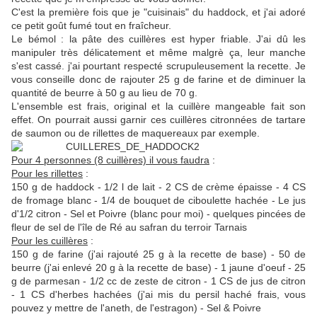
C'est la première fois que je "cuisinais" du haddock, et j'ai adoré
ce petit goût fumé tout en fraîcheur.
Le bémol : la pâte des cuillères est hyper friable. J'ai dû les
manipuler très délicatement et même malgrè ça, leur manche
s'est cassé. j'ai pourtant respecté scrupuleusement la recette. Je
vous conseille donc de rajouter 25 g de farine et de diminuer la
quantité de beurre à 50 g au lieu de 70 g.
L'ensemble est frais, original et la cuillère mangeable fait son
effet. On pourrait aussi garnir ces cuillères citronnées de tartare
de saumon ou de rillettes de maquereaux par exemple.
Pour 4 personnes (8 cuillères) il vous faudra
:
Pour les rillettes
:
150 g de haddock - 1/2 l de lait - 2 CS de crème épaisse - 4 CS
de fromage blanc - 1/4 de bouquet de ciboulette hachée - Le jus
d'1/2 citron - Sel et Poivre (blanc pour moi) - quelques pincées de
fleur de sel de l'île de Ré au safran du terroir Tarnais
Pour les cuillères
:
150 g de farine (j'ai rajouté 25 g à la recette de base) - 50 de
beurre (j'ai enlevé 20 g à la recette de base) - 1 jaune d'oeuf - 25
g de parmesan - 1/2 cc de zeste de citron - 1 CS de jus de citron
- 1 CS d'herbes hachées (j'ai mis du persil haché frais, vous
pouvez y mettre de l'aneth, de l'estragon) - Sel & Poivre