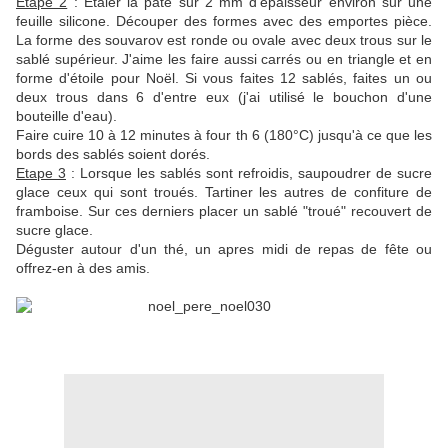
Etape 2
: Etaler la pâte sur 2 mm d'épaisseur environ sur une
feuille silicone. Découper des formes avec des emportes pièce.
La forme des souvarov est ronde ou ovale avec deux trous sur le
sablé supérieur. J'aime les faire aussi carrés ou en triangle et en
forme d'étoile pour Noël. Si vous faites 12 sablés, faites un ou
deux trous dans 6 d'entre eux (j'ai utilisé le bouchon d'une
bouteille d'eau).
Faire cuire 10 à 12 minutes à four th 6 (180°C) jusqu'à ce que les
bords des sablés soient dorés.
Etape 3
: Lorsque les sablés sont refroidis, saupoudrer de sucre
glace ceux qui sont troués. Tartiner les autres de confiture de
framboise. Sur ces derniers placer un sablé "troué" recouvert de
sucre glace.
Déguster autour d'un thé, un apres midi de repas de fête ou
offrez-en à des amis.