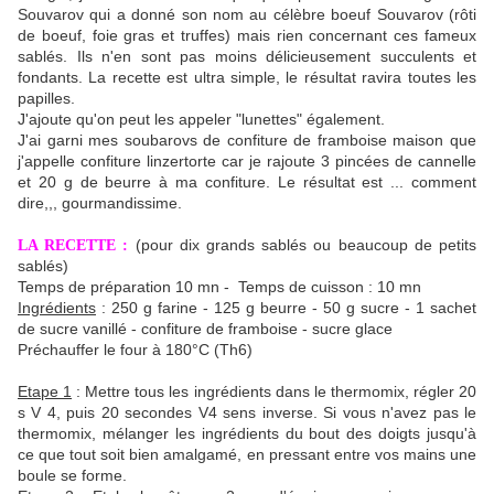
Souvarov qui a donné son nom au célèbre boeuf Souvarov (rôti
de boeuf, foie gras et truffes) mais rien concernant ces fameux
sablés. Ils n'en sont pas moins délicieusement succulents et
fondants. La recette est ultra simple, le résultat ravira toutes les
papilles.
J'ajoute qu'on peut les appeler "lunettes" également.
J'ai garni mes soubarovs de confiture de framboise maison que
j'appelle confiture linzertorte car je rajoute 3 pincées de cannelle
et 20 g de beurre à ma confiture. Le résultat est ... comment
dire,,, gourmandissime.
(pour dix grands sablés ou beaucoup de petits
LA RECETTE :
sablés)
Temps de préparation 10 mn - Temps de cuisson : 10 mn
Ingrédients
: 250 g farine - 125 g beurre - 50 g sucre - 1 sachet
de sucre vanillé - confiture de framboise - sucre glace
Préchauffer le four à 180°C (Th6)
Etape 1
: Mettre tous les ingrédients dans le thermomix, régler 20
s V 4, puis 20 secondes V4 sens inverse. Si vous n'avez pas le
thermomix, mélanger les ingrédients du bout des doigts jusqu'à
ce que tout soit bien amalgamé, en pressant entre vos mains une
boule se forme.