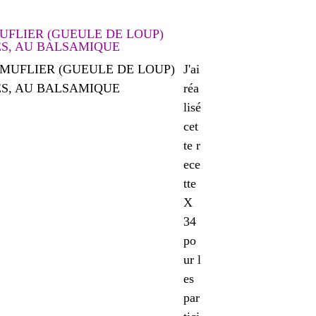
MUFLIER (GUEULE DE LOUP)
ES, AU BALSAMIQUE
J'ai
réa
lisé
cet
te r
ece
tte
X
34
po
ur l
es
par