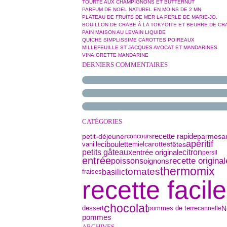
TOURTE AUX CHAMPIGNONS ET BUTTERNUT
PARFUM DE NOEL NATUREL EN MOINS DE 2 MN
PLATEAU DE FRUITS DE MER LA PERLE DE MARIE-JO,
BOUILLON DE CRABE À LA TOKYOÏTE ET BEURRE DE CR
PAIN MAISON AU LEVAIN LIQUIDE
QUICHE SIMPLISSIME CAROTTES POIREAUX
MILLEFEUILLE ST JACQUES AVOCAT ET MANDARINES
VINAIGRETTE MANDARINE
DERNIERS COMMENTAIRES
CATÉGORIES
petit-déjeuner
parmesa
recette rapide
concours
apéritif
ciboulette
vanille
miel
fêtes
carottes
petits gâteaux
citron
entrée originale
persil
entrée
recette original
poissons
oignons
thermomix
tomates
basilic
fraises
recette facile
chocolat
dessert
pommes de terre
N
cannelle
pommes
ARCHIVES