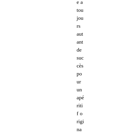
e a
tou
jou
rs
aut
ant
de
suc
cès
po
ur
un
apé
riti
f o
rigi
na