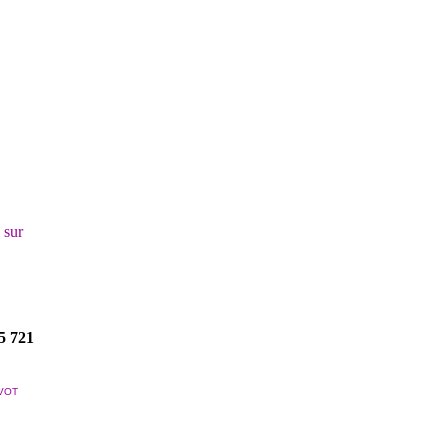
! sur
5 721
VOT