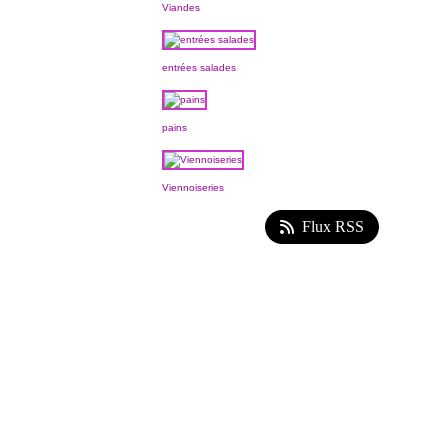
Viandes
entrées salades
pains
Viennoiseries
Flux RSS