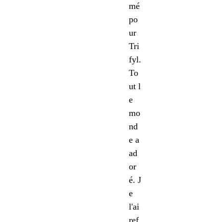
mé
po
ur
Tri
fyl.
To
ut l
e
mo
nd
e a
ad
or
é. J
e
l'ai
ref