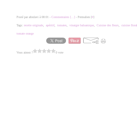
Posté par afonlavi à 08:01 -
Commentaires [
…
]
- Permalien [
#
]
Tags:
recette originale
,
apéritif
,
tomates
,
vinaigre balsamique
,
Cuisine des fleurs
,
cuisine flora
tomate orange
Vous aimez ?
0 vote