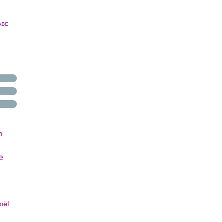
ABE
n
e
oël