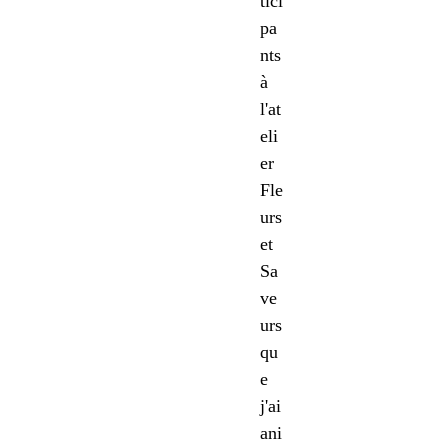
tici
pa
nts
à
l'at
eli
er
Fle
urs
et
Sa
ve
urs
qu
e
j'ai
ani