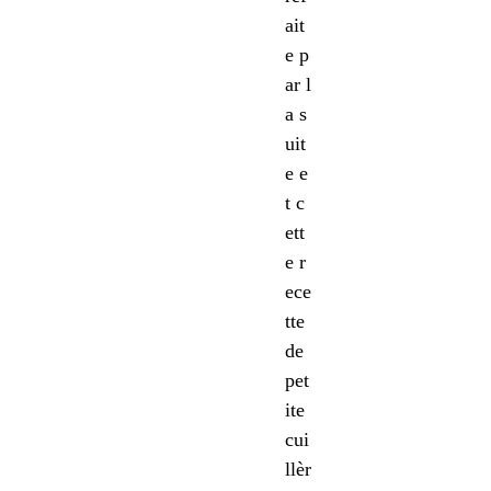
ait
e p
ar l
a s
uit
e e
t c
ett
e r
ece
tte
de
pet
ite
cui
llèr