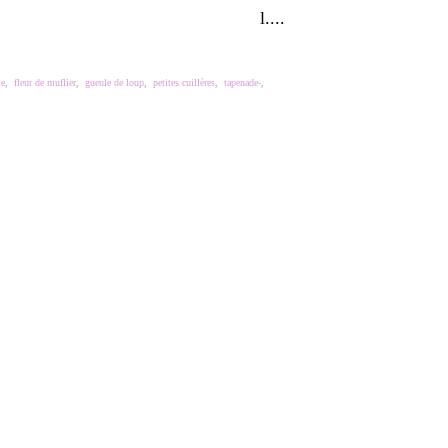
l....
le
,
fleur de muflier
,
gueule de loup
,
petites cuillères
,
tapenade-
,