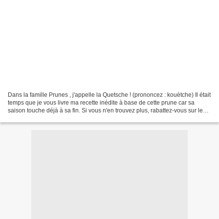
Dans la famille Prunes , j'appelle la Quetsche ! (prononcez : kouètche) Il était
temps que je vous livre ma recette inédite à base de cette prune car sa
saison touche déjà à sa fin. Si vous n'en trouvez plus, rabattez-vous sur les
autres prunes du moment...