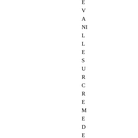
E
V
A
NI
L
L
E
S
U
R
C
R
E
M
E
D
E