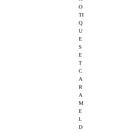
O
TI
Q
U
E
S
E
T
C
A
R
A
M
E
L
D