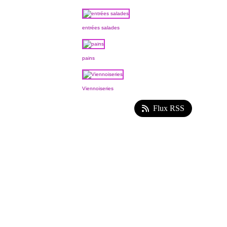
entrées salades
pains
Viennoiseries
Flux RSS