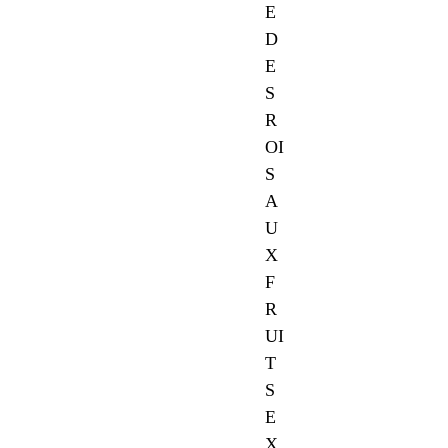
E
D
E
S
R
OI
S
A
U
X
F
R
UI
T
S
E
X