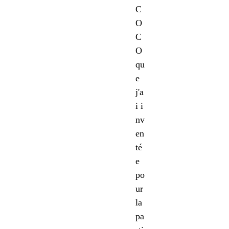
C
O
C
O
qu
e
j'a
i i
nv
en
té
e
po
ur
la
pa