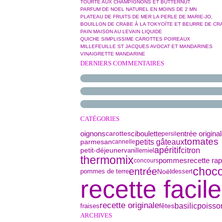
TOURTE AUX CHAMPIGNONS ET BUTTERNUT
PARFUM DE NOEL NATUREL EN MOINS DE 2 MN
PLATEAU DE FRUITS DE MER LA PERLE DE MARIE-JO,
BOUILLON DE CRABE À LA TOKYOÏTE ET BEURRE DE CR
PAIN MAISON AU LEVAIN LIQUIDE
QUICHE SIMPLISSIME CAROTTES POIREAUX
MILLEFEUILLE ST JACQUES AVOCAT ET MANDARINES
VINAIGRETTE MANDARINE
DERNIERS COMMENTAIRES
CATÉGORIES
oignons
ciboulette
entrée origina
carottes
persil
tomates
parmesan
petits gâteaux
cannelle
apéritif
petit-déjeuner
citron
vanille
miel
thermomix
pommes
recette rap
concours
choco
entrée
pommes de terre
Noël
dessert
recette facile
recette originale
basilic
poisso
fêtes
fraises
ARCHIVES