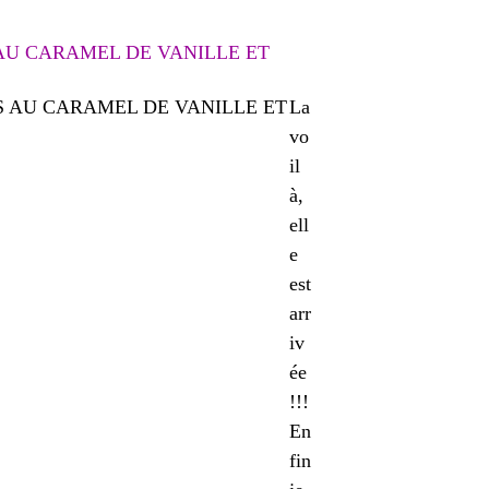
AU CARAMEL DE VANILLE ET
La
vo
il
à,
ell
e
est
arr
iv
ée
!!!
En
fin