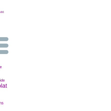
ABE
le
ide
lat
ns