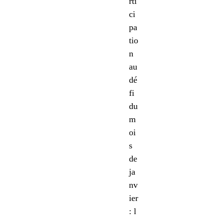
rti
ci
pa
tio
n
au
dé
fi
du
m
oi
s
de
ja
nv
ier
: l