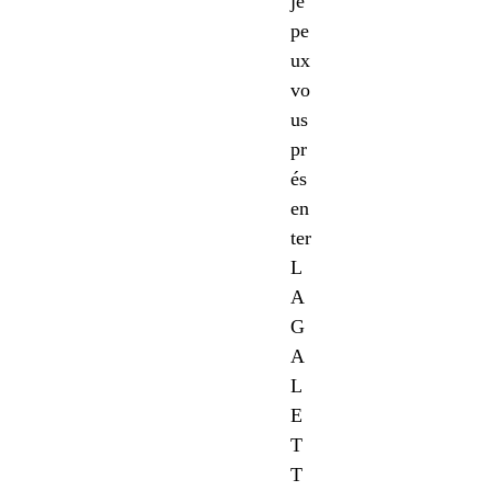
je
pe
ux
vo
us
pr
és
en
ter
L
A
G
A
L
E
T
T