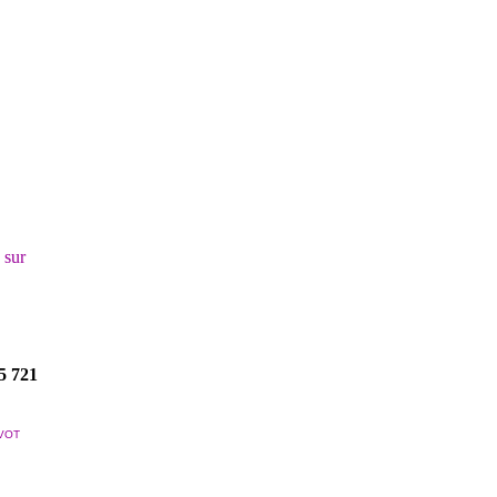
! sur
5 721
VOT