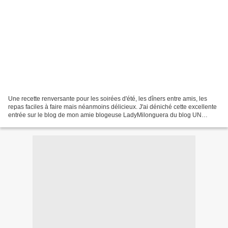
Une recette renversante pour les soirées d'été, les dîners entre amis, les
repas faciles à faire mais néanmoins délicieux. J'ai déniché cette excellente
entrée sur le blog de mon amie blogeuse LadyMilonguera du blog UN
SIPHON FON FON. Un grand merci pour...