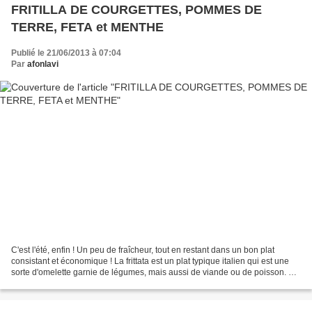
FRITILLA DE COURGETTES, POMMES DE
TERRE, FETA et MENTHE
Publié le 21/06/2013 à 07:04
Par
afonlavi
C'est l'été, enfin ! Un peu de fraîcheur, tout en restant dans un bon plat
consistant et économique ! La frittata est un plat typique italien qui est une
sorte d'omelette garnie de légumes, mais aussi de viande ou de poisson. En
Espagne cette omelette...