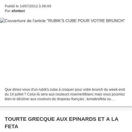
Publié le 14/07/2012 à 08:00
Par
afonlavi
Que diriez-vous d'un rubik's cube à croquer pour votre brunch du week-end
du 14 juillet ? Celui-là sera aux couleurs rose/vert/blanc mais vous pourriez
bien le décliner aux couleurs du drapeau français : tomates/feta ou
mozzarella et cube de curaçao en...
TOURTE GRECQUE AUX EPINARDS ET A LA
FETA