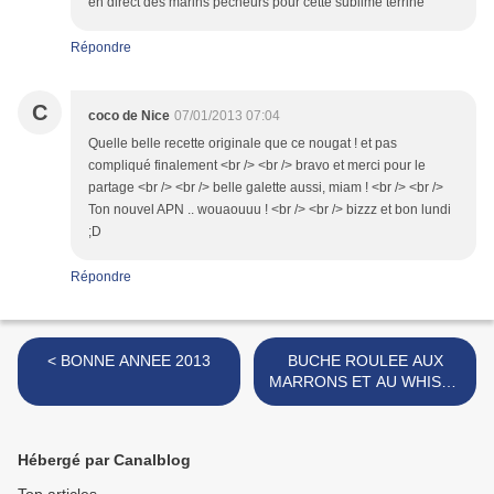
en direct des marins pêcheurs pour cette sublime terrine
Répondre
C
coco de Nice
07/01/2013 07:04
Quelle belle recette originale que ce nougat ! et pas
compliqué finalement <br /> <br /> bravo et merci pour le
partage <br /> <br /> belle galette aussi, miam ! <br /> <br />
Ton nouvel APN .. wouaouuu ! <br /> <br /> bizzz et bon lundi
;D
Répondre
< BONNE ANNEE 2013
BUCHE ROULEE AUX
MARRONS ET AU WHISKY
>
Hébergé par Canalblog