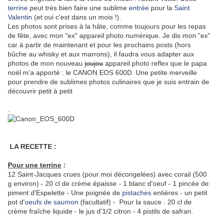
terrine
peut très bien faire une sublime
entrée
pour la
Saint
Valentin
(et oui c'est dans un mois !).
Les photos sont prises à la hâte, comme toujours pour les repas
de fête, avec mon "ex" appareil photo numérique. Je dis mon "ex"
car à partir de maintenant et pour les prochains posts (hors
bûche au whisky et aux marrons), il faudra vous adapter aux
photos de mon nouveau
joujou
appareil photo reflex que le papa
noël m'a apporté : le CANON EOS 600D. Une petite merveille
pour prendre de sublimes photos culinaires que je suis entrain de
découvrir petit à petit
.
LA RECETTE :
Pour une terrine
:
12 Saint-Jacques crues (pour moi décongelées) avec corail (500
g environ) - 20 cl de crème épaisse - 1 blanc d'oeuf - 1 pincée de
piment d'Espelette - Une poignée de
pistaches
entières - un petit
pot d'
oeufs de saumon
(facultatif) - Pour la sauce : 20 cl de
crème fraîche liquide - le jus d'1/2 citron - 4 pistils de safran.