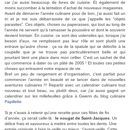
car j'ai aussi beaucoup de livres de cuisine. Et également de
moins succomber à la tentation d'achat de nouveaux magasines.
Avant de démarrer l'année culinaire pour de bon, j'ai aussi fait un
tri et je me suis débarrassée de ce que j'appelle les "objets
parasites". Ces objets, choses ou paperasses, qui tout au long de
l'année ne servent qu'à ramasser la poussière et dont le souvenir
devient lointain. En cuisine, ce sont des ustensiles qui, lorsque j'ai
besoin d'eux, ne remplissent pas leur rôle et sont plutôt une
entrave qu'autre chose : ça va de la spatule qui se déboîte à la
coupelle que je ne trouve pas particulièrement belle et qui
pourtant tient une place dans mon cellier. C'est un sachet de thé
qui commence à dater ou un pâté de 2005 ! Et toutes ces petites
choses qui entravent notre espace de vie.
Bref un peu de rangement et d'organisation, c'est parfait pour
commencer l'année en beauté et se lancer dans de nouvelles
aventures culinaires !!! Repartir avec un calendrier culinaire tout
nouveau et tout beau, ou plutôt deux, car j'ai aussi gagné un
calendrier sur les millefeuilles grâce à Gwenn du blog culinaire
Papillette
.
Si je n'avais à retenir qu'une recette pour ces fêtes de fin
d'année, ça serait celle-là :
le nougat de Saint-Jacques
. Un
délice frais et savoureux à mettre entre toutes les dents. Une
entrée originale à faire la veille ou mieux : l'avant-veille. Cette