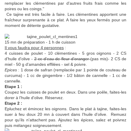
remplacer les clémentines par d'autres fruits frais comme les
poires ou les coings."
Ce tajine est très facile à faire. Les clémentines apportent une
fraîcheur surprenante à ce plat. A faire les yeux fermés pour un
moment de détente gustative.
15 mn de préparation - 1 h de cuisson
Il vous faudra pour 4 personnes
:
4 cuisses de poulet - 10 clémentines - 5 gros oignons - 2 CS
d'huile d'olive -
2 cc d'eau de fleur d'oranger
(pas mis)- 2 CS de
miel - 50 g d'amandes effilées - sel & poivre.
Epices
: 1 dose de safran (remplacée par 1 pointe de couteau de
curcuma) - 1 cc de gingembre - 1/2 bâton de cannelle - 1 cc de
cannelle.
Etape 1 :
Coupez les cuisses de poulet en deux. Dans une poêle, faites-les
dorer à l'huile d'olive. Réservez.
Etape 2 :
Epluchez et émincez les oignons. Dans le plat à tajine, faites-les
suer à feu doux 20 mn à couvert dans l'huile d'olive. Remuez
pour qu'ils n'attachent pas. Ajoutez les épices, salez et poivrez
puis mélangez soigneusement.