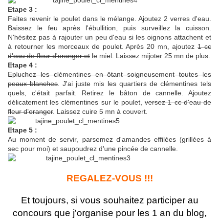
Etape 3 :
Faites revenir le poulet dans le mélange. Ajoutez 2 verres d'eau.
Baissez le feu après l'ébullition, puis surveillez la cuisson.
N'hésitez pas à rajouter un peu d'eau si les oignons attachent et
à retourner les morceaux de poulet. Après 20 mn, ajoutez
1 cc
d'eau de fleur d'oranger et
le miel. Laissez mijoter 25 mn de plus.
Etape 4 :
Epluchez les clémentines en ôtant soigneusement toutes les
peaux blanches
. J'ai juste mis les quartiers de clémentines tels
quels, c'était parfait. Retirez le bâton de cannelle. Ajoutez
délicatement les clémentines sur le poulet,
versez 1 cc d'eau de
fleur d'oranger
. Laissez cuire 5 mn à couvert.
Etape 5 :
Au moment de servir, parsemez d'amandes effilées (grillées à
sec pour moi) et saupoudrez d'une pincée de cannelle.
REGALEZ-VOUS !!!
Et toujours, si vous souhaitez participer au
concours que j'organise pour les 1 an du blog,