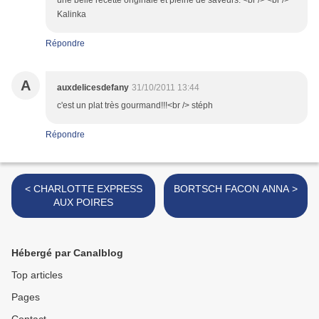
une belle recette originale et pleine de saveurs. <br /> <br />
Kalinka
Répondre
A
auxdelicesdefany
31/10/2011 13:44
c'est un plat très gourmand!!!<br /> stéph
Répondre
< CHARLOTTE EXPRESS
BORTSCH FACON ANNA >
AUX POIRES
Hébergé par Canalblog
Top articles
Pages