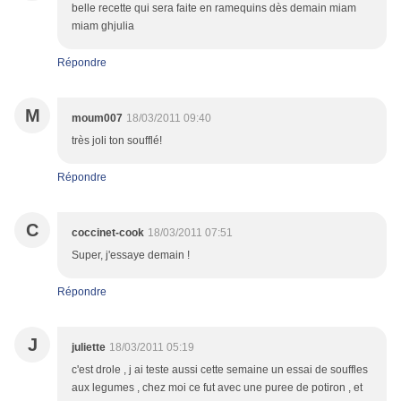
belle recette qui sera faite en ramequins dès demain miam
miam ghjulia
Répondre
M
moum007
18/03/2011 09:40
très joli ton soufflé!
Répondre
C
coccinet-cook
18/03/2011 07:51
Super, j'essaye demain !
Répondre
J
juliette
18/03/2011 05:19
c'est drole , j ai teste aussi cette semaine un essai de souffles
aux legumes , chez moi ce fut avec une puree de potiron , et