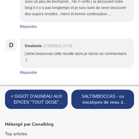
avec un peu de bechamel , <br /> enfin j ai decouvert votre
blog il n y a pas longtemps et je suis ravie de venir decouvrir
des supers recettes , merci et bonne continuation ...
Répondre
D
Doudoute
17/03/2011 17:02
j'aime beaucoup cette recette alors je laisse un commentaire
:)
Répondre
< GIGOT D'AGNEAU AUX
SALTIMBOCCAS - ou
EPICES "TOUT DOSE"
escalopes de veau à
CROUTE AU YAOURT ET
l'italienne >
PISTACHES
Hébergé par Canalblog
Top articles