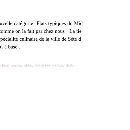
uvelle catégorie "Plats typiques du Mid
e comme on la fait par chez nous ! La tie
pécialité culinaire de la ville de Sète d
, à base...
calamars
,
poulpes
,
seiches
,
tielle de Sète
,
vin blanc
,
vin de