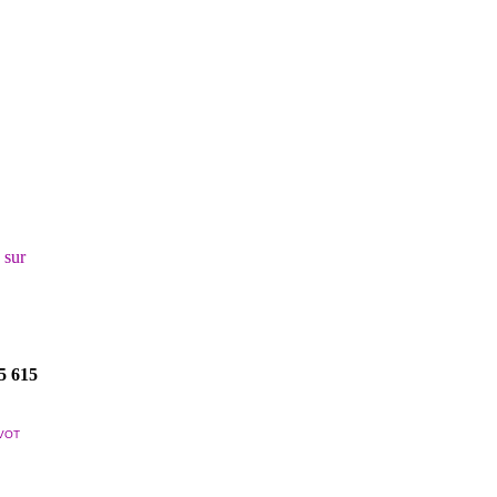
! sur
5 615
VOT