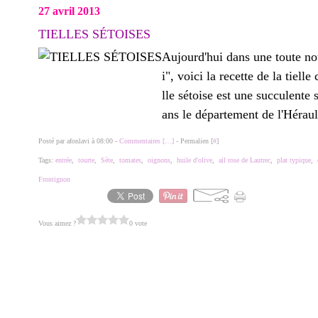
27 avril 2013
TIELLES SÉTOISES
Aujourd'hui dans une toute no
i", voici la recette de la tiell
lle sétoise est une succulente s
ans le département de l'Hérault
Posté par afonlavi à 08:00 -
Commentaires [
…
]
- Permalien [
#
]
Tags:
entrée
,
tourte
,
Sète
,
tomates
,
oignons
,
huile d'olive
,
ail rose de Lautrec
,
plat typique
,
Frontignon
Vous aimez ?
0 vote