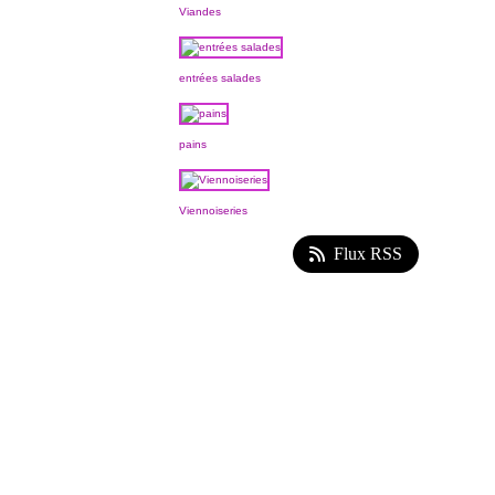
Viandes
entrées salades
pains
Viennoiseries
Flux RSS