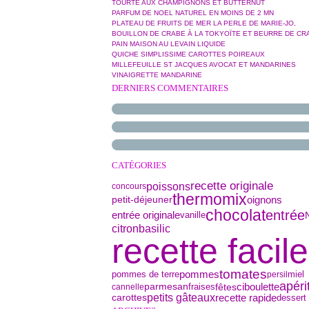
TOURTE AUX CHAMPIGNONS ET BUTTERNUT
PARFUM DE NOEL NATUREL EN MOINS DE 2 MN
PLATEAU DE FRUITS DE MER LA PERLE DE MARIE-JO,
BOUILLON DE CRABE À LA TOKYOÏTE ET BEURRE DE CR
PAIN MAISON AU LEVAIN LIQUIDE
QUICHE SIMPLISSIME CAROTTES POIREAUX
MILLEFEUILLE ST JACQUES AVOCAT ET MANDARINES
VINAIGRETTE MANDARINE
DERNIERS COMMENTAIRES
CATÉGORIES
recette originale
poissons
concours
thermomix
petit-déjeuner
oignons
chocolat
entrée
entrée originale
vanille
basilic
citron
recette facile
tomates
pommes de terre
pommes
miel
persil
apérit
parmesan
ciboulette
fêtes
fraises
cannelle
petits gâteaux
recette rapide
dessert
carottes