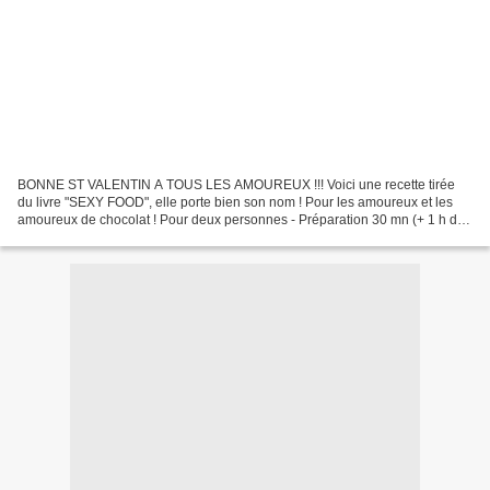
BONNE ST VALENTIN A TOUS LES AMOUREUX !!! Voici une recette tirée
du livre "SEXY FOOD", elle porte bien son nom ! Pour les amoureux et les
amoureux de chocolat ! Pour deux personnes - Préparation 30 mn (+ 1 h de
repos pour la pâte) pour moi pâte brisée...