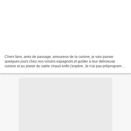
Chers fans, amis de passage, amoureux de la cuisine, je vais passer
quelques jours chez nos voisins espagnols et goûter à leur délicieuse
cuisine et au plaisir du sable chaud enfin j'espère. Je n'ai pas préprogrammé
des recettes, pourtant elles s'accumulent...