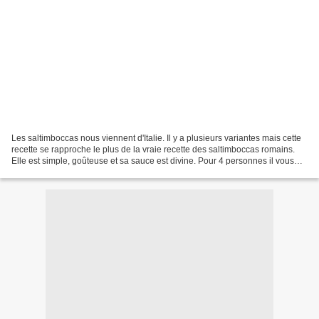
Les saltimboccas nous viennent d'Italie. Il y a plusieurs variantes mais cette
recette se rapproche le plus de la vraie recette des saltimboccas romains.
Elle est simple, goûteuse et sa sauce est divine. Pour 4 personnes il vous
faudra : 8 petites escalopes...