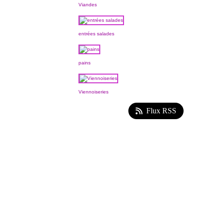
Viandes
entrées salades
pains
Viennoiseries
Flux RSS