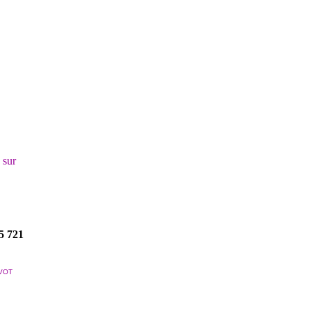
! sur
5 721
VOT