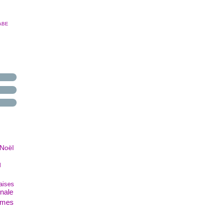
ABE
Noël
l
raises
inale
mes