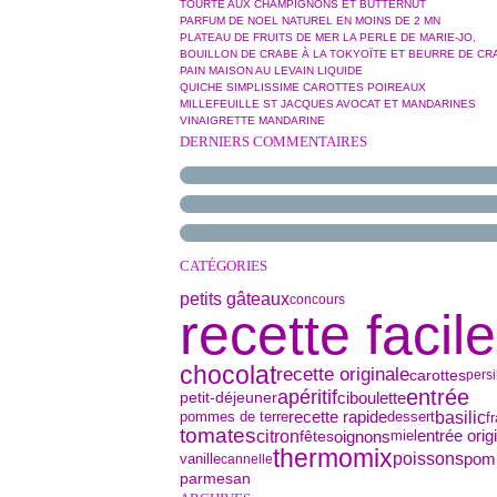
TOURTE AUX CHAMPIGNONS ET BUTTERNUT
PARFUM DE NOEL NATUREL EN MOINS DE 2 MN
PLATEAU DE FRUITS DE MER LA PERLE DE MARIE-JO,
BOUILLON DE CRABE À LA TOKYOÏTE ET BEURRE DE CR
PAIN MAISON AU LEVAIN LIQUIDE
QUICHE SIMPLISSIME CAROTTES POIREAUX
MILLEFEUILLE ST JACQUES AVOCAT ET MANDARINES
VINAIGRETTE MANDARINE
DERNIERS COMMENTAIRES
CATÉGORIES
petits gâteaux
concours
recette facile
chocolat
recette originale
carottes
persi
entrée
apéritif
petit-déjeuner
ciboulette
basilic
pommes de terre
recette rapide
dessert
f
tomates
citron
oignons
fêtes
miel
entrée orig
thermomix
poissons
vanille
pom
cannelle
parmesan