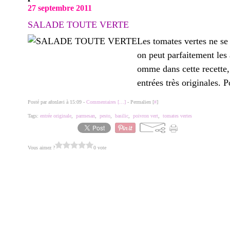
27 septembre 2011
SALADE TOUTE VERTE
Les tomates vertes ne se
on peut parfaitement les
omme dans cette recette,
entrées très originales. Po
Posté par afonlavi à 15:09 -
Commentaires [
…
]
- Permalien [
#
]
Tags:
entrée originale
,
parmesan
,
pesto
,
basilic
,
poivron vert
,
tomates vertes
Vous aimez ?
0 vote