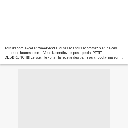
Tout d'abord excellent week-end à toutes et à tous et profitez bien de ces
quelques heures d'été ... Vous l'attendiez ce post spécial PETIT
DEJ/BRUNCH!!! Le voici, le voilà : la recette des pains au chocolat maison !
La recette est simple en elle-même,...