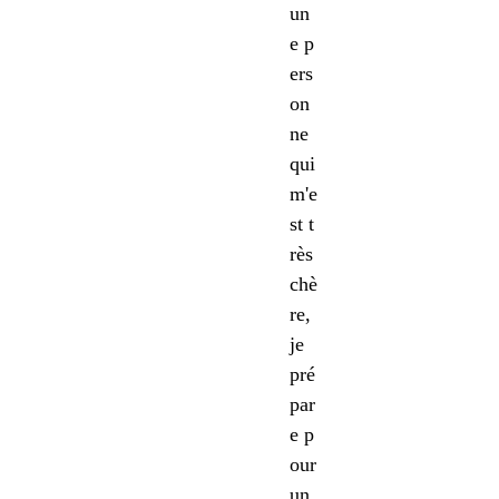
un
e p
ers
on
ne
qui
m'e
st t
rès
chè
re,
je
pré
par
e p
our
un