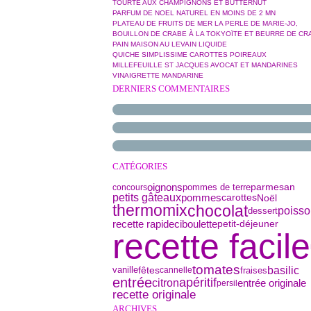
TOURTE AUX CHAMPIGNONS ET BUTTERNUT
PARFUM DE NOEL NATUREL EN MOINS DE 2 MN
PLATEAU DE FRUITS DE MER LA PERLE DE MARIE-JO,
BOUILLON DE CRABE À LA TOKYOÏTE ET BEURRE DE CR
PAIN MAISON AU LEVAIN LIQUIDE
QUICHE SIMPLISSIME CAROTTES POIREAUX
MILLEFEUILLE ST JACQUES AVOCAT ET MANDARINES
VINAIGRETTE MANDARINE
DERNIERS COMMENTAIRES
CATÉGORIES
oignons
parmesan
pommes de terre
concours
petits gâteaux
pommes
Noël
carottes
thermomix
chocolat
poisso
dessert
ciboulette
petit-déjeuner
recette rapide
recette facile
tomates
basilic
vanille
fêtes
fraises
cannelle
entrée
apéritif
citron
entrée originale
persil
recette originale
ARCHIVES