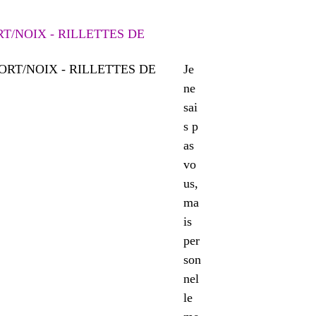
T/NOIX - RILLETTES DE
Je
ne
sai
s p
as
vo
us,
ma
is
per
son
nel
le