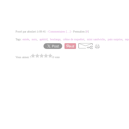
Posté par afonlavi à 09:41 -
Commentaires [
…
]
- Permalien [
#
]
Tags:
entrée
,
noix
,
apéritif
,
boulange
,
crême de roquefort
,
mini sandwichs
,
pain surprise
,
rep
Vous aimez ?
0 vote