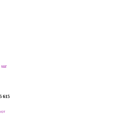
! sur
5 615
VOT