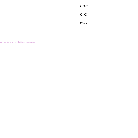
anc
e c
e...
as de fête -
,
rillettes saumon