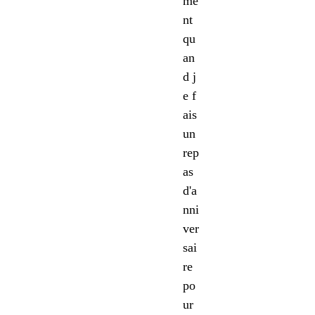
me
nt
qu
an
d j
e f
ais
un
rep
as
d'a
nni
ver
sai
re
po
ur