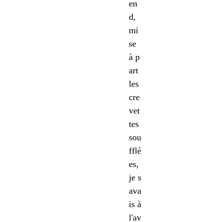
en
d,
mi
se
à p
art
les
cre
vet
tes
sou
fflé
es,
je s
ava
is à
l'av