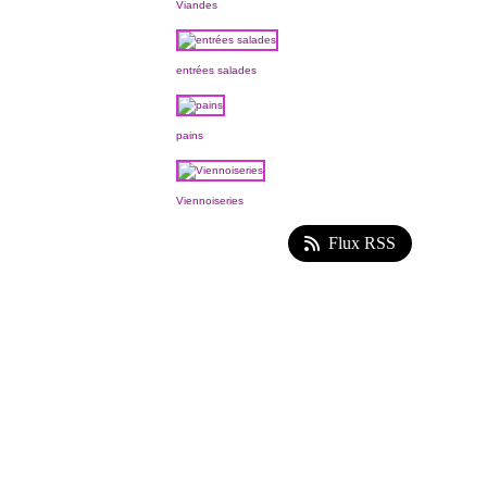
Viandes
entrées salades
pains
Viennoiseries
Flux RSS