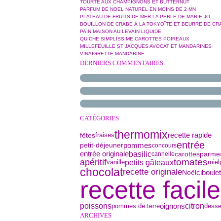
TOURTE AUX CHAMPIGNONS ET BUTTERNUT
PARFUM DE NOEL NATUREL EN MOINS DE 2 MN
PLATEAU DE FRUITS DE MER LA PERLE DE MARIE-JO,
BOUILLON DE CRABE À LA TOKYOÏTE ET BEURRE DE CR
PAIN MAISON AU LEVAIN LIQUIDE
QUICHE SIMPLISSIME CAROTTES POIREAUX
MILLEFEUILLE ST JACQUES AVOCAT ET MANDARINES
VINAIGRETTE MANDARINE
DERNIERS COMMENTAIRES
CATÉGORIES
thermomix
fêtes
recette rapide
fraises
entrée
petit-déjeuner
pommes
concours
basilic
parme
entrée originale
carottes
cannelle
tomates
apéritif
petits gâteaux
vanille
miel
chocolat
recette originale
ciboulet
Noël
recette facile
poissons
oignons
citron
pommes de terre
desse
ARCHIVES