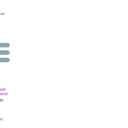
ABE
san
persil
te
rt