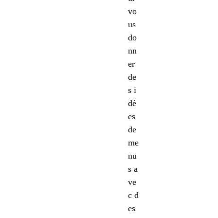
vo
us
do
nn
er
de
s i
dé
es
de
me
nu
s a
ve
c d
es