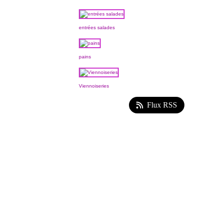
entrées salades
pains
Viennoiseries
Flux RSS