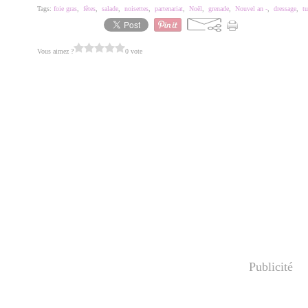
Tags:
foie gras
,
fêtes
,
salade
,
noisettes
,
partenariat
,
Noël
,
grenade
,
Nouvel an -
,
dressage
,
tu
Vous aimez ?
0 vote
Publicité