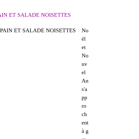
AIN ET SALADE NOISETTES
No
ël
et
No
uv
el
An
s'a
pp
ro
ch
ent
à g