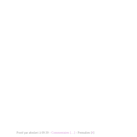
Posté par afonlavi à 09:39 -
Commentaires [
…
]
- Permalien [
#
]