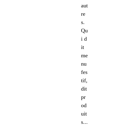
aut
re
s.
Qu
i d
it
me
nu
fes
tif,
dit
pr
od
uit
s...