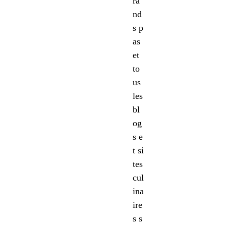
ra
nd
s p
as
et
to
us
les
bl
og
s e
t si
tes
cul
ina
ire
s s