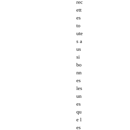
rec
ett
es
to
ute
s a
us
si
bo
nn
es
les
un
es
qu
e l
es