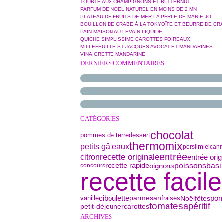
TOURTE AUX CHAMPIGNONS ET BUTTERNUT
PARFUM DE NOEL NATUREL EN MOINS DE 2 MN
PLATEAU DE FRUITS DE MER LA PERLE DE MARIE-JO,
BOUILLON DE CRABE À LA TOKYOÏTE ET BEURRE DE CR
PAIN MAISON AU LEVAIN LIQUIDE
QUICHE SIMPLISSIME CAROTTES POIREAUX
MILLEFEUILLE ST JACQUES AVOCAT ET MANDARINES
VINAIGRETTE MANDARINE
DERNIERS COMMENTAIRES
CATÉGORIES
chocolat
pommes de terre
dessert
thermomix
petits gâteaux
miel
persil
cann
entrée
recette originale
citron
entrée orig
basi
oignons
poissons
recette rapide
concours
recette facile
ciboulette
parmesan
vanille
Noël
fêtes
po
fraises
tomates
apéritif
petit-déjeuner
carottes
ARCHIVES