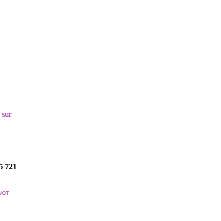
! sur
5 721
VOT