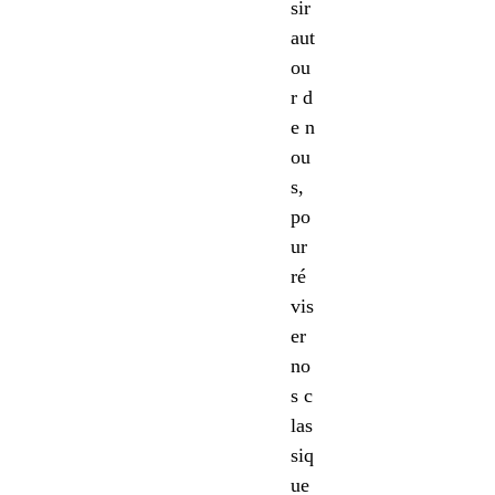
sir
aut
ou
r d
e n
ou
s,
po
ur
ré
vis
er
no
s c
las
siq
ue