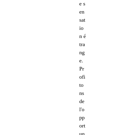
e s
en
sat
io
n é
tra
ng
e.
Pr
ofi
to
ns
de
l'o
pp
ort
un