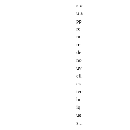
s o
u a
pp
re
nd
re
de
no
uv
ell
es
tec
hn
iq
ue
s...