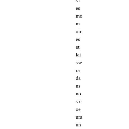
s l
es
mé
m
oir
es
et
lai
sse
ra
da
ns
no
s c
oe
urs
un