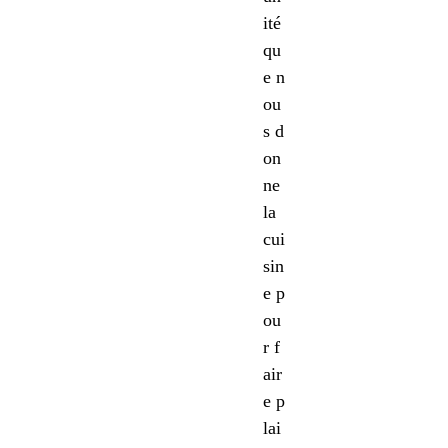
ité
qu
e n
ou
s d
on
ne
la
cui
sin
e p
ou
r f
air
e p
lai