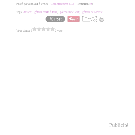
Posté par afonlavi à 07:30 -
Commentaires [
…
]
- Permalien [
#
]
Tags:
dessert
,
gâteau facile à faire
,
gâteau moelleux
,
gâteau de Savoie
Vous aimez ?
0 vote
Publicité