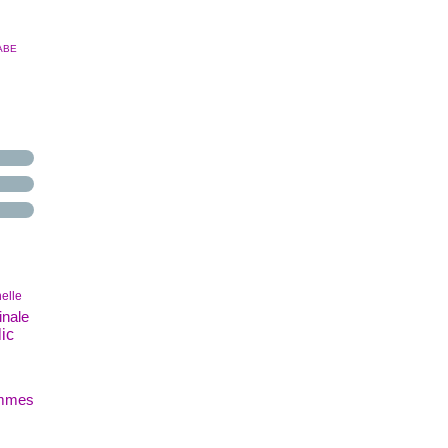
ABE
elle
inale
lic
mmes