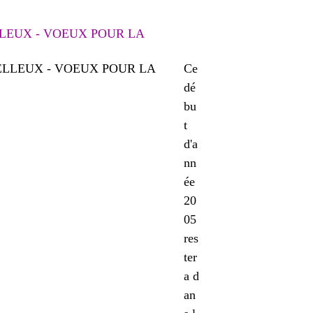
LEUX - VOEUX POUR LA
Ce
dé
bu
t
d'a
nn
ée
20
05
res
ter
a d
an