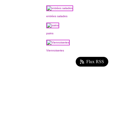
entrées salades
pains
Viennoiseries
Flux RSS