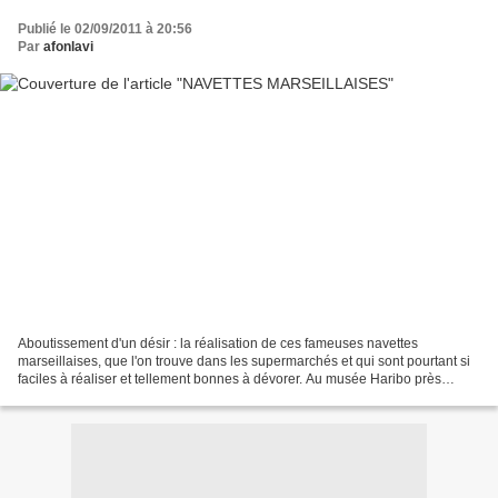
Publié le 02/09/2011 à 20:56
Par
afonlavi
Aboutissement d'un désir : la réalisation de ces fameuses navettes
marseillaises, que l'on trouve dans les supermarchés et qui sont pourtant si
faciles à réaliser et tellement bonnes à dévorer. Au musée Haribo près
d'Uzès, j'ai acheté un livre magnifiquement...