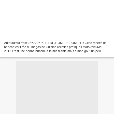
Aujourd'hui c'est ??????? PETIT-DEJEUNER/BRUNCH !!! Cette recette de
brioche est tirée du magasine Cuisine recettes pratiques Mars/Avril/Mai
2012.C'est une bonne brioche à la mie filante mais à mon goût un peu
compacte. Peu sucrée, elle ira parfaitement...