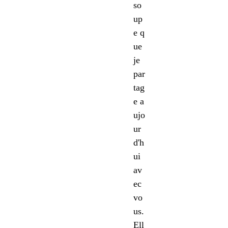
so
up
e q
ue
je
par
tag
e a
ujo
ur
d'h
ui
av
ec
vo
us.
Ell