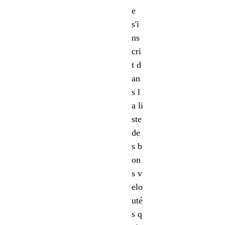
e
s'i
ns
cri
t d
an
s l
a li
ste
de
s b
on
s v
elo
uté
s q