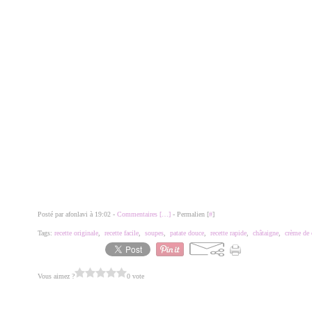
Posté par afonlavi à 19:02 -
Commentaires [
…
]
- Permalien [
#
]
Tags:
recette originale
,
recette facile
,
soupes
,
patate douce
,
recette rapide
,
châtaigne
,
crème de 
Vous aimez ?
0 vote