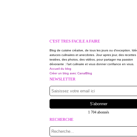
C'EST TRES FACILE A FAIRE
Blog de cuisine créative, de tous les jours ou d'exception. Idé
astuces culinaires et anecdotes. Jour apres jour, des recettes
testées, des photos, des vidéos, pour partager ma passion
dévorante : l'art culinaire et vous donner confiance en vous.
Accueil du blog
Créer un blog avec CanalBlog
NEWSLETTER
1 704 abonnés
RECHERCHE