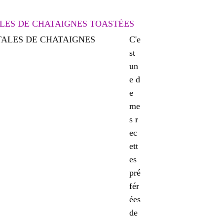
ALES DE CHATAIGNES TOASTÉES
C'e
st
un
e d
e
me
s r
ec
ett
es
pré
fér
ées
de