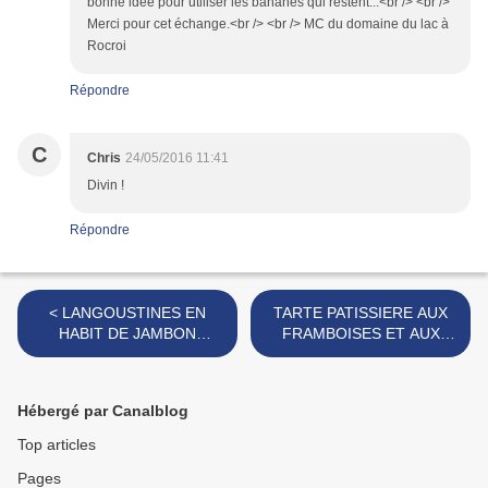
bonne idée pour utiliser les bananes qui restent...<br /> <br />
Merci pour cet échange.<br /> <br /> MC du domaine du lac à
Rocroi
Répondre
C
Chris
24/05/2016 11:41
Divin !
Répondre
< LANGOUSTINES EN
TARTE PATISSIERE AUX
HABIT DE JAMBON
FRAMBOISES ET AUX
IBERIQUE OLIVERAS et
AIRELLES >
DÉS DE COMTE AU
JAMBON OLIVERAS
Hébergé par Canalblog
Top articles
Pages