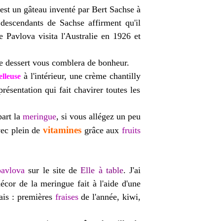
 est un gâteau inventé par Bert Sachse à
descendants de Sachse affirment qu'il
ue Pavlova visita l'Australie en 1926 et
e dessert vous comblera de bonheur.
à l'intérieur, une crème chantilly
lleuse
présentation qui fait chavirer toutes les
part la
meringue
, si vous allégez un peu
vitamines
vec plein de
grâce aux
fruits
pavlova
sur le site de
Elle à table
. J'ai
décor de la meringue fait à l'aide d'une
rais : premières
fraises
de l'année, kiwi,