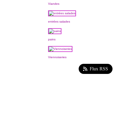
Viandes
entrées salades
pains
Viennoiseries
Flux RSS