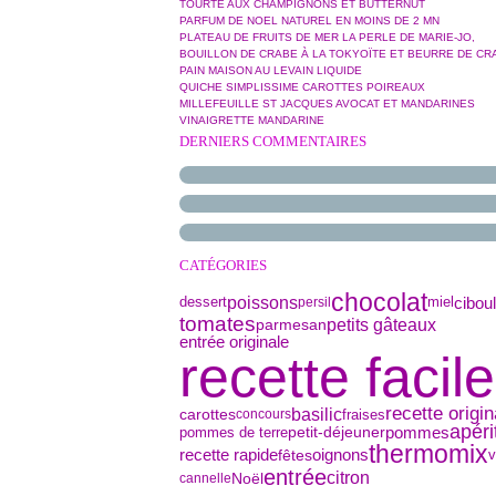
TOURTE AUX CHAMPIGNONS ET BUTTERNUT
PARFUM DE NOEL NATUREL EN MOINS DE 2 MN
PLATEAU DE FRUITS DE MER LA PERLE DE MARIE-JO,
BOUILLON DE CRABE À LA TOKYOÏTE ET BEURRE DE CR
PAIN MAISON AU LEVAIN LIQUIDE
QUICHE SIMPLISSIME CAROTTES POIREAUX
MILLEFEUILLE ST JACQUES AVOCAT ET MANDARINES
VINAIGRETTE MANDARINE
DERNIERS COMMENTAIRES
CATÉGORIES
chocolat
poissons
ciboul
dessert
miel
persil
tomates
parmesan
petits gâteaux
entrée originale
recette facile
recette origin
basilic
carottes
fraises
concours
apérit
petit-déjeuner
pommes de terre
pommes
thermomix
oignons
recette rapide
fêtes
v
entrée
citron
Noël
cannelle