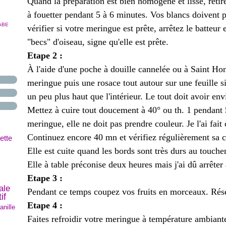
Quand la préparation est bien homogène et lisse, retir
à fouetter pendant 5 à 6 minutes. Vos blancs doivent 
ABE
vérifier si votre meringue est prête, arrêtez le batteur 
"becs" d'oiseau, signe qu'elle est prête.
Etape 2 :
À l'aide d'une poche à douille cannelée ou à Saint Hono
meringue puis une rosace tout autour sur une feuille s
un peu plus haut que l'intérieur. Le tout doit avoir e
Mettez à cuire tout doucement à 40° ou th. 1 pendant 5
meringue, elle ne doit pas prendre couleur. Je l'ai fait
Continuez encore 40 mn et vérifiez régulièrement sa c
ette
Elle est cuite quand les bords sont très durs au toucher
Elle à table préconise deux heures mais j'ai dû arrêter a
Etape 3 :
ale
Pendant ce temps coupez vos fruits en morceaux. Réser
if
Etape 4 :
anille
Faites refroidir votre meringue à température ambiante