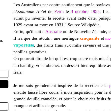
Les Australiens par contre soutiennent que la pavlova
l'
Esplanade Hotel
de
Perth
le
3
octobre
1935
. Les 
aurait pu inventer la recette avant cette date, puisq
1929 avant sa mort en 1931." Source Wikipédia.
Enfin, qu'il soit d'
Australie
ou de Nouvelle Zélande, c
Il n'a que des atouts : une meringue
craquante
et
moe
es,
vaporeuse
, des fruits frais aux mille saveurs et une 
papilles gustatives.
On pourrait dire de lui qu'il est trop sucré mais mis à 
la chantilly, vous obtenez un dessert bien équilibré a
frais.
Je me suis grandement inspirée de la recette de la
ensuite laissé libre cours à mon inspiration pour le 
grande douille cannelée, et pour le choix des fruits f
mangue et arilles de grenade.