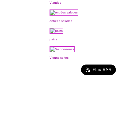
Viandes
entrées salades
pains
Viennoiseries
Flux RSS