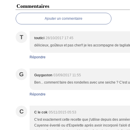
Commentaires
Ajouter un commentaire
T
toutici
28/10/2017 17:45
délicieux, goûteux et pas cher!! je les accompagne de tagliate
Répondre
G
Guygaston
03/09/2017 11:55
Ben... comment faire des rondelles avec une seiche ? C'est 
Répondre
C
C le cok
05/11/2015 05:53
C'est exactement cette recette que j'utilise depuis des années
Cayenne éventé ou d'Espelette après avoir incorporé l'aïoli 