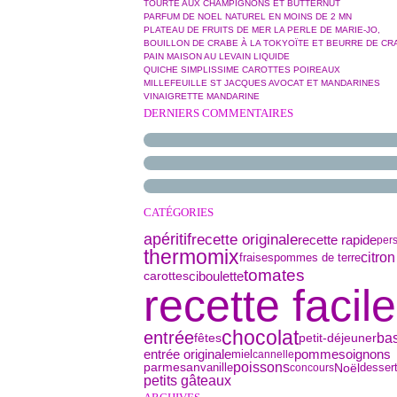
TOURTE AUX CHAMPIGNONS ET BUTTERNUT
PARFUM DE NOEL NATUREL EN MOINS DE 2 MN
PLATEAU DE FRUITS DE MER LA PERLE DE MARIE-JO,
BOUILLON DE CRABE À LA TOKYOÏTE ET BEURRE DE CR
PAIN MAISON AU LEVAIN LIQUIDE
QUICHE SIMPLISSIME CAROTTES POIREAUX
MILLEFEUILLE ST JACQUES AVOCAT ET MANDARINES
VINAIGRETTE MANDARINE
DERNIERS COMMENTAIRES
CATÉGORIES
apéritif
recette originale
recette rapide
pers
thermomix
citron
pommes de terre
fraises
tomates
ciboulette
carottes
recette facile
chocolat
entrée
bas
petit-déjeuner
fêtes
oignons
entrée originale
miel
pommes
cannelle
parmesan
poissons
vanille
Noël
desser
concours
petits gâteaux