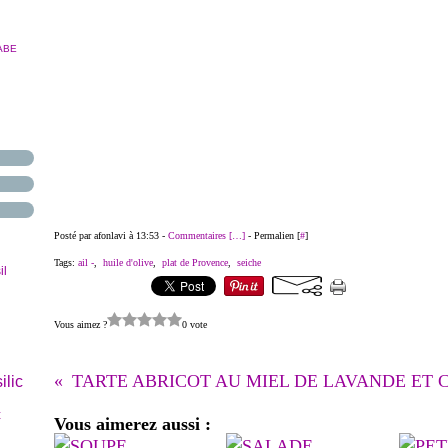
ABE
Posté par afonlavi à 13:53 -
Commentaires [
…
]
- Permalien [
#
]
Tags:
ail -
,
huile d'olive
,
plat de Provence
,
seiche
il
Vous aimez ?
0 vote
ilic
t
Vous aimerez aussi :