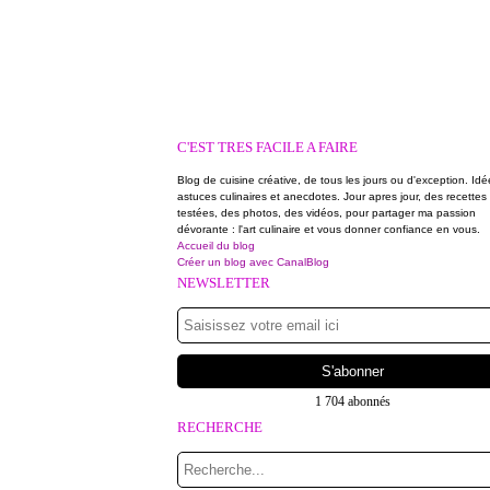
C'EST TRES FACILE A FAIRE
Blog de cuisine créative, de tous les jours ou d'exception. Idé
astuces culinaires et anecdotes. Jour apres jour, des recettes
testées, des photos, des vidéos, pour partager ma passion
dévorante : l'art culinaire et vous donner confiance en vous.
Accueil du blog
Créer un blog avec CanalBlog
NEWSLETTER
1 704 abonnés
RECHERCHE