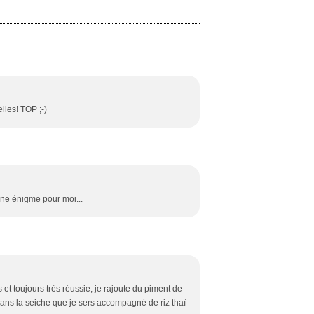
lles! TOP ;-)
une énigme pour moi...
 et toujours très réussie, je rajoute du piment de
dans la seiche que je sers accompagné de riz thaï