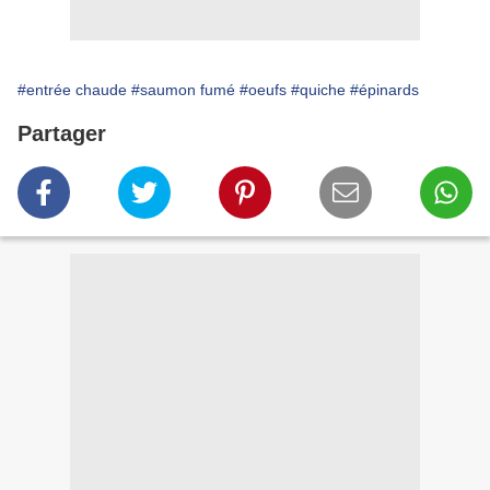
#entrée chaude
#saumon fumé
#oeufs
#quiche
#épinards
Partager