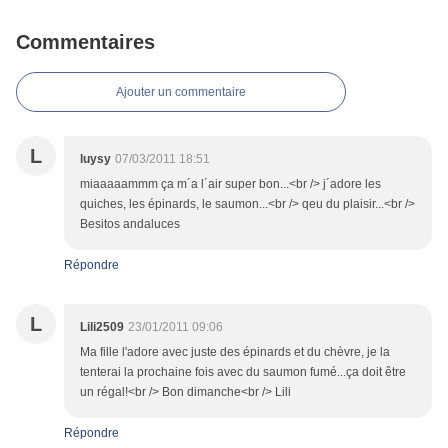
Commentaires
Ajouter un commentaire
L
luysy
07/03/2011 18:51
miaaaaammm ça m´a l´air super bon...<br /> j´adore les
quiches, les épinards, le saumon...<br /> qeu du plaisir...<br />
Besitos andaluces
Répondre
L
Lili2509
23/01/2011 09:06
Ma fille l'adore avec juste des épinards et du chèvre, je la
tenterai la prochaine fois avec du saumon fumé...ça doit être
un régal!<br /> Bon dimanche<br /> Lili
Répondre