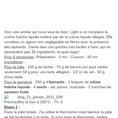
Voici une entrée qui nous veut du bien. Light si on remplace la
crème fraîche liquide entière par de la crème liquide allégée. Elle
constitue un apport non négligeable en fibres avec la présence
des épinards. J'aime bien ces quiches très faciles à faire, qui ne
demandent pas 36 ingrédients, et quel régal !
Pour 6 personnes
Préparation : 5 mn - Cuisson : 30 mn
Ingrédients
:
Pour la pâte
: 150 g de farine - 75 g de beurre (on peut mettre
seulement 50 g pour une tarte allégée) - 1/2 cc de sel - 50 g
d'eau tiède.
Pour la garniture
: 250 g d'
épinards
- 2 briques de
crème
fraîche liquide
- 4
oeufs
- sel, poivre, muscade - 2 tranches de
saumon fumé
.
Préchauffez le four à 180°C - Th. 6
Etape 1
:
Faire la pâte brisée. J'ai utilisé le thermomix mais biensûr la pâte
se fait facilement à la main. Si vous avez le thermomix, mettre