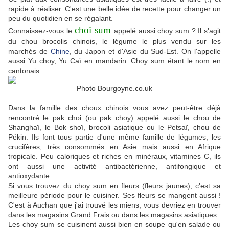
rapide à réaliser. C'est une belle idée de recette pour changer un
peu du quotidien en se régalant.
choï sum
Connaissez-vous le
appelé aussi choy sum ? Il s'agit
du chou brocolis chinois, le légume le plus vendu sur les
marchés de
Chine
, du Japon et d'Asie du Sud-Est. On l'appelle
aussi Yu choy, Yu Caï en mandarin. Choy sum étant le nom en
cantonais.
Photo Bourgoyne.co.uk
Dans la famille des choux chinois vous avez peut-être déjà
rencontré le pak choi (ou pak choy) appelé aussi le chou de
Shanghaï, le Bok shoï, brocoli asiatique ou le Petsaï, chou de
Pékin. Ils font tous partie d'une même famille de légumes, les
crucifères, très consommés en Asie mais aussi en Afrique
tropicale. Peu caloriques et riches en minéraux, vitamines C, ils
ont aussi une activité antibactérienne, antifongique et
antioxydante.
Si vous trouvez du choy sum en fleurs (fleurs jaunes), c'est sa
meilleure période pour le cuisiner. Ses fleurs se mangent aussi !
C'est à Auchan que j'ai trouvé les miens, vous devriez en trouver
dans les magasins Grand Frais ou dans les magasins asiatiques.
Les choy sum se cuisinent aussi bien en soupe qu'en salade ou