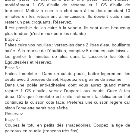
modérément 1 CS d'huile de sésame et 1 CS d'huile de
tournesol. Mettez à cuire les choï sum à feu doux pendant 10
minutes en les retournant à mi-cuisson. Ils doivent cuits mais
rester un peu croquants. Réservez.
Il est possible de les cuire à la vapeur. Ils sont alors beaucoup
plus tendres (c'est mieux pour les enfants).
Etape 2 :
Faites cuire vos nouilles : versez-les dans 2 litres d'eau bouillante
salée. À la reprise de l'ébullition, comptez 5 minutes puis laissez-
les gonfler 5 minutes de plus dans la casserole feu éteint.
Egouttez-les et réservez.
Etape 3 :
Faites l'omelette : Dans un cul-de-poule, battre légèrement les
oeufs avec 3 pincées de sel. Rajoutez les graines de sésame.
Dans une poêle anti-adhésive dont vous aurez quand même
rajouté 1 CS d'huile, versez l'appareil aux oeufs. Cuire à feu
doux. Dès que l'omelette est cuite, retournez-la délicatement et
continuez la cuisson côté face. Préférez une cuisson légère car
sinon l'omelette serait trop sèche.
Réservez.
Etape 4 :
Coupez le tofu en petits dés (macédoine). Coupez la tige de
poireaux en rouelle (tronçons très fins).