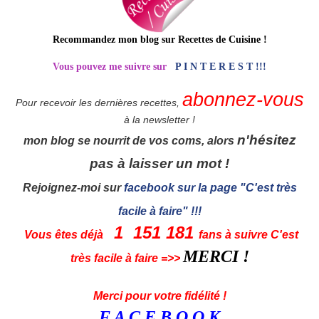
Recommandez mon blog sur Recettes de Cuisine
!
Vous pouvez me suivre sur
P I N T E R E S T !!!
abonnez-vous
Pour recevoir les dernières recettes,
à la newsletter !
n'hésitez
mon blog se nourrit de vos coms, alors
pas à laisser un mot !
Rejoignez-moi sur
facebook sur la page "C'est très
facile à faire" !!!
1 151 181
Vous êtes déjà
fans à suivre C'est
MERCI !
très facile à faire =>>
Merci pour votre fidélité !
F A C E B O O K