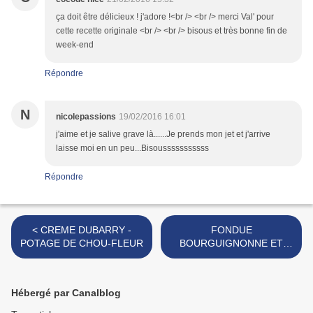
ça doit être délicieux ! j'adore !<br /> <br /> merci Val' pour
cette recette originale <br /> <br /> bisous et très bonne fin de
week-end
Répondre
N
nicolepassions
19/02/2016 16:01
j'aime et je salive grave là......Je prends mon jet et j'arrive
laisse moi en un peu...Bisousssssssssss
Répondre
< CREME DUBARRY -
FONDUE
POTAGE DE CHOU-FLEUR
BOURGUIGNONNE ET
SES 6 SAUCES MAISON >
Hébergé par Canalblog