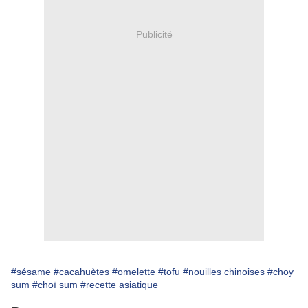
Publicité
#sésame
#cacahuètes
#omelette
#tofu
#nouilles chinoises
#choy
sum
#choï sum
#recette asiatique