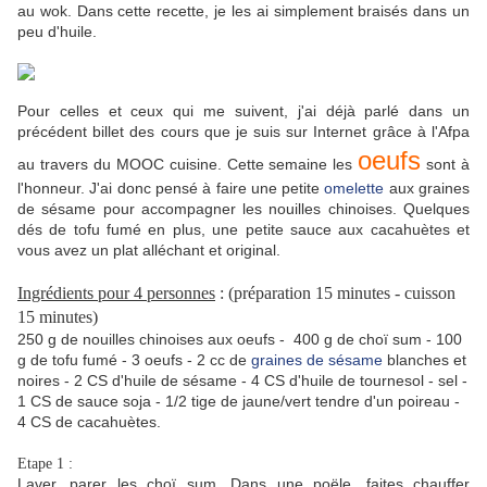
au wok. Dans cette recette, je les ai simplement braisés dans un
peu d'huile.
Pour celles et ceux qui me suivent, j'ai déjà parlé dans un
précédent billet des cours que je suis sur Internet grâce à l'Afpa
oeufs
au travers du MOOC cuisine. Cette semaine les
sont à
l'honneur. J'ai donc pensé à faire une petite
omelette
aux graines
de sésame pour accompagner les nouilles chinoises. Quelques
dés de tofu fumé en plus, une petite sauce aux cacahuètes et
vous avez un plat alléchant et original.
Ingrédients pour 4 personnes
: (préparation 15 minutes - cuisson
15 minutes)
250 g de nouilles chinoises aux oeufs - 400 g de choï sum - 100
g de tofu fumé - 3 oeufs - 2 cc de
graines de sésame
blanches et
noires - 2 CS d'huile de sésame - 4 CS d'huile de tournesol - sel -
1 CS de sauce soja - 1/2 tige de jaune/vert tendre d'un poireau -
4 CS de cacahuètes.
Etape 1 :
Laver, parer les choï sum. Dans une poële, faites chauffer