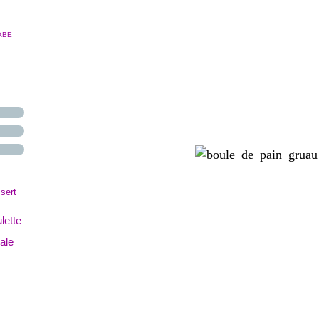
ABE
sert
lette
nale