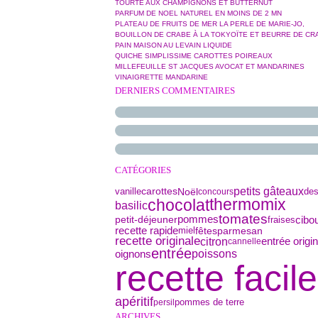
TOURTE AUX CHAMPIGNONS ET BUTTERNUT
PARFUM DE NOEL NATUREL EN MOINS DE 2 MN
PLATEAU DE FRUITS DE MER LA PERLE DE MARIE-JO,
BOUILLON DE CRABE À LA TOKYOÏTE ET BEURRE DE CR
PAIN MAISON AU LEVAIN LIQUIDE
QUICHE SIMPLISSIME CAROTTES POIREAUX
MILLEFEUILLE ST JACQUES AVOCAT ET MANDARINES
VINAIGRETTE MANDARINE
DERNIERS COMMENTAIRES
CATÉGORIES
petits gâteaux
vanille
Noël
des
carottes
concours
thermomix
chocolat
basilic
tomates
petit-déjeuner
cibou
pommes
fraises
parmesan
recette rapide
miel
fêtes
recette originale
citron
entrée origi
cannelle
entrée
oignons
poissons
recette facile
apéritif
pommes de terre
persil
ARCHIVES