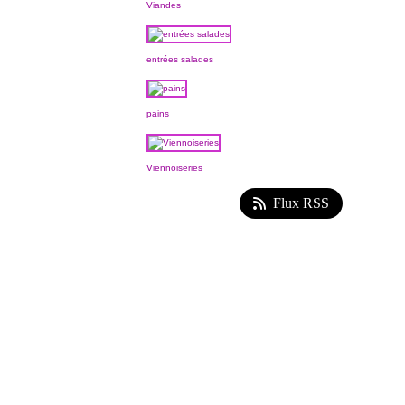
Viandes
entrées salades
pains
Viennoiseries
Flux RSS