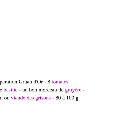
éparation Gruau d'Or - 8
tomates
de
basilic
- un bon morceau de
gruyère
-
on ou
viande des grisons
- 80 à 100 g