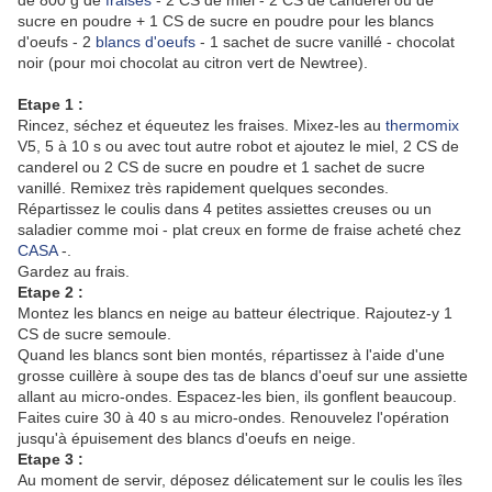
de 800 g de
fraises
- 2 CS de miel - 2 CS de canderel ou de
sucre en poudre + 1 CS de sucre en poudre pour les blancs
d'oeufs - 2
blancs d'oeufs
- 1 sachet de sucre vanillé - chocolat
noir (pour moi chocolat au citron vert de Newtree).
Etape 1 :
Rincez, séchez et équeutez les fraises. Mixez-les au
thermomix
V5, 5 à 10 s ou avec tout autre robot et ajoutez le miel, 2 CS de
canderel ou 2 CS de sucre en poudre et 1 sachet de sucre
vanillé. Remixez très rapidement quelques secondes.
Répartissez le coulis dans 4 petites assiettes creuses ou un
saladier comme moi - plat creux en forme de fraise acheté chez
CASA
-.
Gardez au frais.
Etape 2 :
Montez les blancs en neige au batteur électrique. Rajoutez-y 1
CS de sucre semoule.
Quand les blancs sont bien montés, répartissez à l'aide d'une
grosse cuillère à soupe des tas de blancs d'oeuf sur une assiette
allant au micro-ondes. Espacez-les bien, ils gonflent beaucoup.
Faites cuire 30 à 40 s au micro-ondes. Renouvelez l'opération
jusqu'à épuisement des blancs d'oeufs en neige.
Etape 3 :
Au moment de servir, déposez délicatement sur le coulis les îles